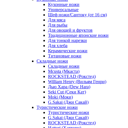
Кухонные ножи
Универсальные
Шеф ножи/Сантоку (от 16 см)
Для мяса
Для рыбы
Для овощей и фруктов
Традиционные японские ножи
Для тонкой нарезки
Для хлеба
Керамические ножи
Титановые ножи
Складные ножи
Складные ножи
Mcusta (Мкаста)
ROCKSTEAD (Рокстед)
William Henry (Вильям Генри)
Дью Хара (Dew Hara)
Seki Cut (Секи Кат)
Moki (Моки)
G.Sakai (Джи Сакай)
Туристические ножи
Туристические ножи
G.Sakai (Джи Сакай)
ROCKSTEAD (Рокстед)
Hattori (Хаттори)