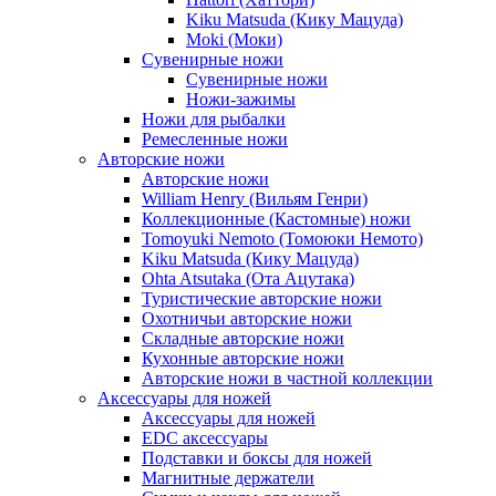
Kiku Matsuda (Кику Мацуда)
Moki (Моки)
Сувенирные ножи
Сувенирные ножи
Ножи-зажимы
Ножи для рыбалки
Ремесленные ножи
Авторские ножи
Авторские ножи
William Henry (Вильям Генри)
Коллекционные (Кастомные) ножи
Tomoyuki Nemoto (Томоюки Немото)
Kiku Matsuda (Кику Мацуда)
Ohta Atsutaka (Ота Ацутака)
Туристические авторские ножи
Охотничьи авторские ножи
Складные авторские ножи
Кухонные авторские ножи
Авторские ножи в частной коллекции
Аксессуары для ножей
Аксессуары для ножей
EDC аксессуары
Подставки и боксы для ножей
Магнитные держатели