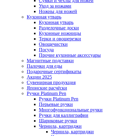
Сумки и чехлы для ножей
Уход за ножами
Ножны для ножей
Кухонная утварь
Кухонная утварь
Разделочные доски
Кухонные ножницы
Терки и овощерезки
Овощечистки
Посуда
Прочие кухонные аксессуары
Магнитные подставки
Палочки для еды
Подарочные сертификаты
Акции 2025
Сувенирная продукция
Японские расчёски
Ручки Platinum Pen
Ручки Platinum Pen
Перьевые ручки
Многофункциональные ручки
Ручки для каллиграфии
Шариковые ручки
Чернила, картриджи
Чернила, картриджи