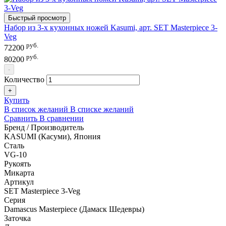
Быстрый просмотр
Набор из 3-х кухонных ножей Kasumi, арт. SET Masterpiece 3-
Veg
руб.
72200
руб.
80200
-
Количество
+
Купить
В список желаний
В списке желаний
Сравнить
В сравнении
Бренд / Производитель
KASUMI (Касуми), Япония
Сталь
VG-10
Рукоять
Микарта
Артикул
SET Masterpiece 3-Veg
Серия
Damascus Masterpiece (Дамаск Шедевры)
Заточка