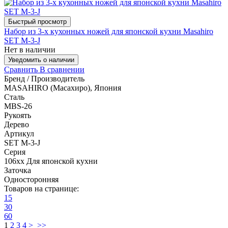
Быстрый просмотр
Набор из 3-х кухонных ножей для японской кухни Masahiro
SET M-3-J
Нет в наличии
Уведомить о наличии
Сравнить
В сравнении
Бренд / Производитель
MASAHIRO (Масахиро), Япония
Сталь
MBS-26
Рукоять
Дерево
Артикул
SET M-3-J
Серия
106xx Для японской кухни
Заточка
Односторонняя
Товаров на странице:
15
30
60
1
2
3
4
>
>>