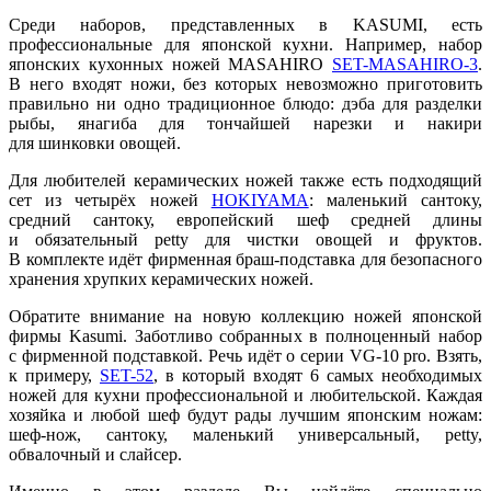
Среди наборов, представленных в KASUMI, есть
профессиональные для японской кухни. Например, набор
японских кухонных ножей MASAHIRO
SET-MASAHIRO-3
.
В него входят ножи, без которых невозможно приготовить
правильно ни одно традиционное блюдо: дэба для разделки
рыбы, янагиба для тончайшей нарезки и накири
для шинковки овощей.
Для любителей керамических ножей также есть подходящий
сет из четырёх ножей
HOKIYAMA
: маленький сантоку,
средний сантоку, европейский шеф средней длины
и обязательный petty для чистки овощей и фруктов.
В комплекте идёт фирменная браш-подставка для безопасного
хранения хрупких керамических ножей.
Обратите внимание на новую коллекцию ножей японской
фирмы Kasumi. Заботливо собранных в полноценный набор
с фирменной подставкой. Речь идёт о серии VG-10 pro. Взять,
к примеру,
SET-52
, в который входят 6 самых необходимых
ножей для кухни профессиональной и любительской. Каждая
хозяйка и любой шеф будут рады лучшим японским ножам:
шеф-нож, сантоку, маленький универсальный, petty,
обвалочный и слайсер.