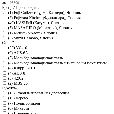
до
Бренд / Производитель
(1)
Fuji Cutlery (Фуджи Катлери), Япония.
(3)
Fujiwara Kitchen (Фудживара), Япония
(40)
KASUMI (Касуми), Япония
(5)
MASAHIRO (Масахиро), Япония
(1)
Mcusta (Мкаста), Япония
(3)
Shizu Hamono, Япония
Сталь
?
(22)
VG-10
(9)
AUS-6A
(5)
Молибден-ванадиевая сталь
(4)
Молибден-ванадиевая сталь с титановым покрытием
(4)
Krupp 1.4116
(4)
AUS-8
(3)
420J2
(2)
MBS-26
Рукоять
?
(11)
Стабилизированная древесина
(11)
Дерево
(7)
Полипропилен
(6)
Микарта
(5)
Полиацеталь