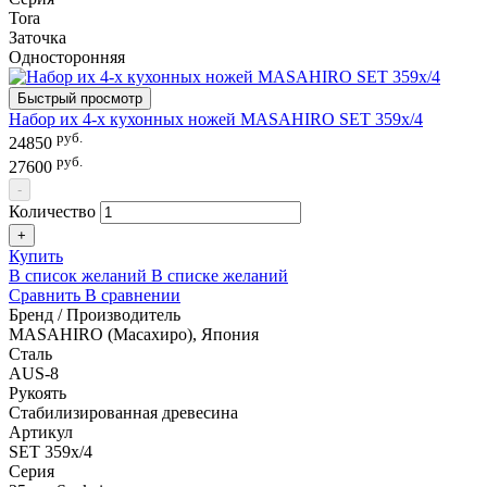
Tora
Заточка
Односторонняя
Быстрый просмотр
Набор их 4-х кухонных ножей MASAHIRO SET 359х/4
руб.
24850
руб.
27600
-
Количество
+
Купить
В список желаний
В списке желаний
Сравнить
В сравнении
Бренд / Производитель
MASAHIRO (Масахиро), Япония
Сталь
AUS-8
Рукоять
Стабилизированная древесина
Артикул
SET 359х/4
Серия