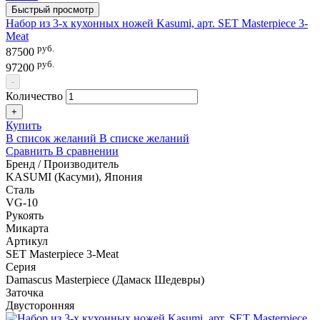
Быстрый просмотр
Набор из 3-х кухонных ножей Kasumi, арт. SET Masterpiece 3-
Meat
руб.
87500
руб.
97200
-
Количество
+
Купить
В список желаний
В списке желаний
Сравнить
В сравнении
Бренд / Производитель
KASUMI (Касуми), Япония
Сталь
VG-10
Рукоять
Микарта
Артикул
SET Masterpiece 3-Meat
Серия
Damascus Masterpiece (Дамаск Шедевры)
Заточка
Двусторонняя