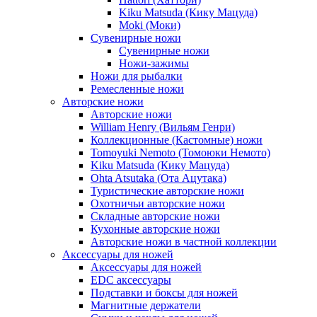
Kiku Matsuda (Кику Мацуда)
Moki (Моки)
Сувенирные ножи
Сувенирные ножи
Ножи-зажимы
Ножи для рыбалки
Ремесленные ножи
Авторские ножи
Авторские ножи
William Henry (Вильям Генри)
Коллекционные (Кастомные) ножи
Tomoyuki Nemoto (Томоюки Немото)
Kiku Matsuda (Кику Мацуда)
Ohta Atsutaka (Ота Ацутака)
Туристические авторские ножи
Охотничьи авторские ножи
Складные авторские ножи
Кухонные авторские ножи
Авторские ножи в частной коллекции
Аксессуары для ножей
Аксессуары для ножей
EDC аксессуары
Подставки и боксы для ножей
Магнитные держатели