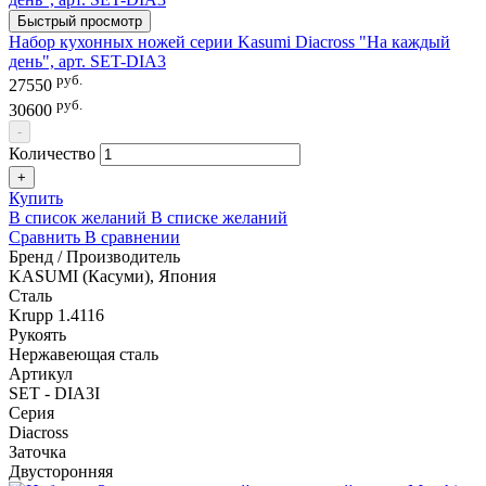
Быстрый просмотр
Набор кухонных ножей серии Kasumi Diacross "На каждый
день", арт. SET-DIA3
руб.
27550
руб.
30600
-
Количество
+
Купить
В список желаний
В списке желаний
Сравнить
В сравнении
Бренд / Производитель
KASUMI (Касуми), Япония
Сталь
Krupp 1.4116
Рукоять
Нержавеющая сталь
Артикул
SET - DIА3I
Серия
Diacross
Заточка
Двусторонняя