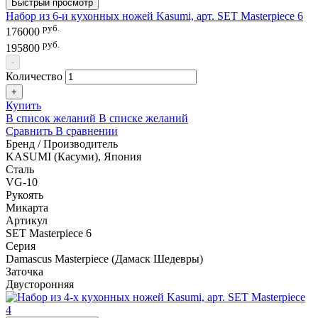
Быстрый просмотр
Набор из 6-и кухонных ножей Kasumi, арт. SET Masterpiece 6
руб.
176000
руб.
195800
-
Количество
+
Купить
В список желаний
В списке желаний
Сравнить
В сравнении
Бренд / Производитель
KASUMI (Касуми), Япония
Сталь
VG-10
Рукоять
Микарта
Артикул
SET Masterpiece 6
Серия
Damascus Masterpiece (Дамаск Шедевры)
Заточка
Двусторонняя