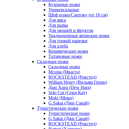
Кухонные ножи
Универсальные
Шеф ножи/Сантоку (от 16 см)
Для мяса
Для рыбы
Для овощей и фруктов
Традиционные японские ножи
Для тонкой нарезки
Для хлеба
Керамические ножи
Титановые ножи
Складные ножи
Складные ножи
Mcusta (Мкаста)
ROCKSTEAD (Рокстед)
William Henry (Вильям Генри)
Дью Хара (Dew Hara)
Seki Cut (Секи Кат)
Moki (Моки)
G.Sakai (Джи Сакай)
Туристические ножи
Туристические ножи
G.Sakai (Джи Сакай)
ROCKSTEAD (Рокстед)
Hattori (Хаттори)