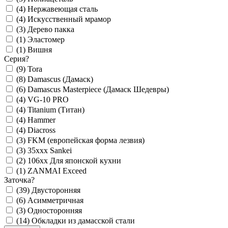
(4)
Нержавеющая сталь
(4)
Искусственный мрамор
(3)
Дерево пакка
(1)
Эластомер
(1)
Вишня
Серия
?
(9)
Tora
(8)
Damascus (Дамаск)
(6)
Damascus Masterpiece (Дамаск Шедевры)
(4)
VG-10 PRO
(4)
Titanium (Титан)
(4)
Hammer
(4)
Diacross
(3)
FKM (европейская форма лезвия)
(3)
35xxx Sankei
(2)
106xx Для японской кухни
(1)
ZANMAI Exceed
Заточка
?
(39)
Двусторонняя
(6)
Асимметричная
(3)
Односторонняя
(14)
Обкладки из дамасской стали