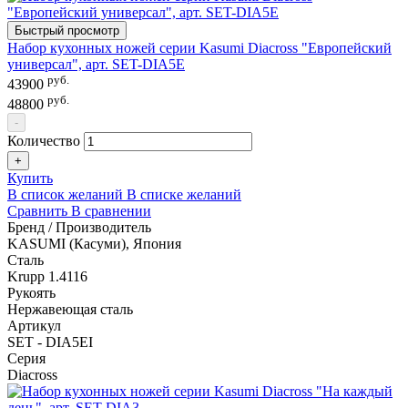
Быстрый просмотр
Набор кухонных ножей серии Kasumi Diacross "Европейский
универсал", арт. SET-DIA5E
руб.
43900
руб.
48800
-
Количество
+
Купить
В список желаний
В списке желаний
Сравнить
В сравнении
Бренд / Производитель
KASUMI (Касуми), Япония
Сталь
Krupp 1.4116
Рукоять
Нержавеющая сталь
Артикул
SET - DIA5ЕI
Серия
Diacross