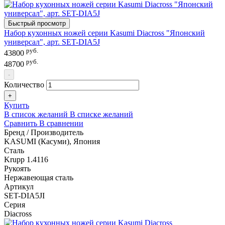
Быстрый просмотр
Набор кухонных ножей серии Kasumi Diacross "Японский
универсал", арт. SET-DIA5J
руб.
43800
руб.
48700
-
Количество
+
Купить
В список желаний
В списке желаний
Сравнить
В сравнении
Бренд / Производитель
KASUMI (Касуми), Япония
Сталь
Krupp 1.4116
Рукоять
Нержавеющая сталь
Артикул
SET-DIA5JI
Серия
Diacross