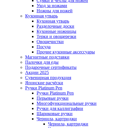
Сумки и чехлы для ножей
Уход за ножами
Ножны для ножей
Кухонная утварь
Кухонная утварь
Разделочные доски
Кухонные ножницы
Терки и овощерезки
Овощечистки
Посуда
Прочие кухонные аксессуары
Магнитные подставки
Палочки для еды
Подарочные сертификаты
Акции 2025
Сувенирная продукция
Японские расчёски
Ручки Platinum Pen
Ручки Platinum Pen
Перьевые ручки
Многофункциональные ручки
Ручки для каллиграфии
Шариковые ручки
Чернила, картриджи
Чернила, картриджи