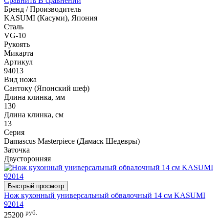
Сравнить
В сравнении
Бренд / Производитель
KASUMI (Касуми), Япония
Сталь
VG-10
Рукоять
Микарта
Артикул
94013
Вид ножа
Сантоку (Японский шеф)
Длина клинка, мм
130
Длина клинка, см
13
Серия
Damascus Masterpiece (Дамаск Шедевры)
Заточка
Двусторонняя
Быстрый просмотр
Нож кухонный универсальный обвалочный 14 см KASUMI
92014
руб.
25200