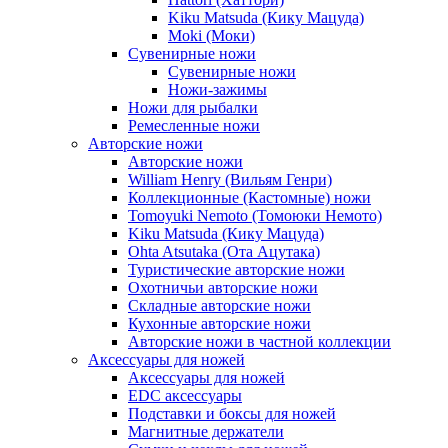
Kiku Matsuda (Кику Мацуда)
Moki (Моки)
Сувенирные ножи
Сувенирные ножи
Ножи-зажимы
Ножи для рыбалки
Ремесленные ножи
Авторские ножи
Авторские ножи
William Henry (Вильям Генри)
Коллекционные (Кастомные) ножи
Tomoyuki Nemoto (Томоюки Немото)
Kiku Matsuda (Кику Мацуда)
Ohta Atsutaka (Ота Ацутака)
Туристические авторские ножи
Охотничьи авторские ножи
Складные авторские ножи
Кухонные авторские ножи
Авторские ножи в частной коллекции
Аксессуары для ножей
Аксессуары для ножей
EDC аксессуары
Подставки и боксы для ножей
Магнитные держатели