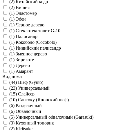
(2)
Китайский кедр
(2)
Вишня
(1)
Эластомер
(1)
Эбен
(1)
Черное дерево
(1)
Стеклотекстолит G-10
(1)
Палисандр
(1)
Кокоболо (Cocobolo)
(1)
Индийский палисандр
(1)
Змеиное дерево
(1)
Зирикоте
(1)
Дерево
(1)
Амарант
Вид ножа
(44)
Шеф (Gyuto)
(23)
Универсальный
(15)
Слайсер
(10)
Сантоку (Японский шеф)
(6)
Разделочный
(6)
Обвалочный
(5)
Универсальный обвалочный (Garasuki)
(3)
Кухонный топорик
(2)
Kiritsuke