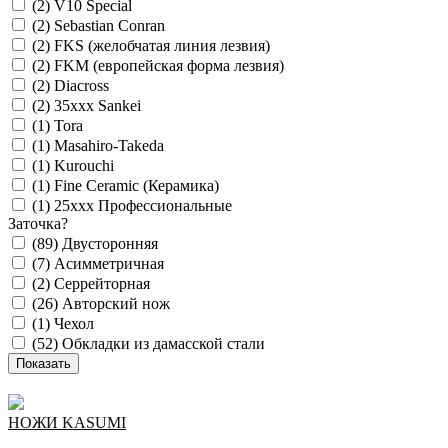
(2)
V10 Special
(2)
Sebastian Conran
(2)
FKS (желобчатая линия лезвия)
(2)
FKM (европейская форма лезвия)
(2)
Diacross
(2)
35xxx Sankei
(1)
Tora
(1)
Masahiro-Takeda
(1)
Kurouchi
(1)
Fine Ceramic (Керамика)
(1)
25xxx Профессиональные
Заточка
?
(89)
Двусторонняя
(7)
Асимметричная
(2)
Серрейторная
(26)
Авторский нож
(1)
Чехол
(52)
Обкладки из дамасской стали
НОЖИ KASUMI