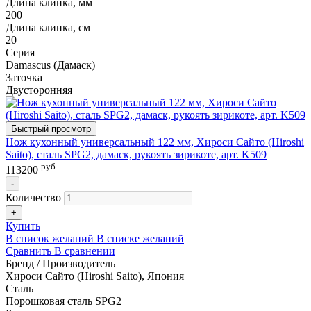
Длина клинка, мм
200
Длина клинка, см
20
Серия
Damascus (Дамаск)
Заточка
Двусторонняя
Быстрый просмотр
Нож кухонный универсальный 122 мм, Хироси Сайто (Hiroshi
Saito), сталь SPG2, дамаск, рукоять зирикоте, арт. K509
руб.
113200
-
Количество
+
Купить
В список желаний
В списке желаний
Сравнить
В сравнении
Бренд / Производитель
Хироси Сайто (Hiroshi Saito), Япония
Сталь
Порошковая сталь SPG2