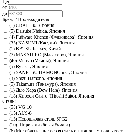
Цена
от
до
Бренд / Производитель
(1)
CRAFT36, Япония
(5)
Daisuke Nishida, Япония
(4)
Fujiwara Kitchen (Фудживара), Япония
(33)
KASUMI (Касуми), Япония
(1)
KATSU Knives, Китай
(7)
MASAHIRO (Масахиро), Япония
(40)
Mcusta (Мкаста), Япония
(5)
Ryusen, Япония
(1)
SANETSU HAMONO inc., Япония
(3)
Shizu Hamono, Япония
(5)
Takamura (Такамура), Япония
(1)
Дью Хара (Dew Hara), Япония
(18)
Хироси Сайто (Hiroshi Saito), Япония
Сталь
?
(58)
VG-10
(15)
AUS-8
(13)
Порошковая сталь SPG2
(10)
Широгами (белая бумага)
(6)
Молибден-ванадиевая сталь с титановым покрытием