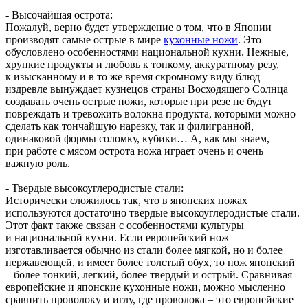
- Высочайшая острота:
Пожалуй, верно будет утверждение о том, что в Японии
производят самые острые в мире
кухонные ножи
. Это
обусловлено особенностями национальной кухни. Нежные,
хрупкие продукты и любовь к тонкому, аккуратному резу,
к изысканному и в то же время скромному виду блюд
издревле вынуждает кузнецов страны Восходящего Солнца
создавать очень острые ножи, которые при резе не будут
повреждать и тревожить волокна продукта, которыми можно
сделать как тончайшую нарезку, так и филигранной,
одинаковой формы соломку, кубики… А, как мы знаем,
при работе с мясом острота ножа играет очень и очень
важную роль.
- Твердые высокоуглеродистые стали:
Исторически сложилось так, что в японских ножах
используются достаточно твердые высокоуглеродистые стали.
Этот факт также связан с особенностями культуры
и национальной кухни. Если европейский нож
изготавливается обычно из стали более мягкой, но и более
нержавеющей, и имеет более толстый обух, то нож японский
– более тонкий, легкий, более твердый и острый. Сравнивая
европейские и японские кухонные ножи, можно мысленно
сравнить проволоку и иглу, где проволока – это европейские