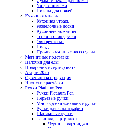
Сумки и чехлы для ножей
Уход за ножами
Ножны для ножей
Кухонная утварь
Кухонная утварь
Разделочные доски
Кухонные ножницы
Терки и овощерезки
Овощечистки
Посуда
Прочие кухонные аксессуары
Магнитные подставки
Палочки для еды
Подарочные сертификаты
Акции 2025
Сувенирная продукция
Японские расчёски
Ручки Platinum Pen
Ручки Platinum Pen
Перьевые ручки
Многофункциональные ручки
Ручки для каллиграфии
Шариковые ручки
Чернила, картриджи
Чернила, картриджи