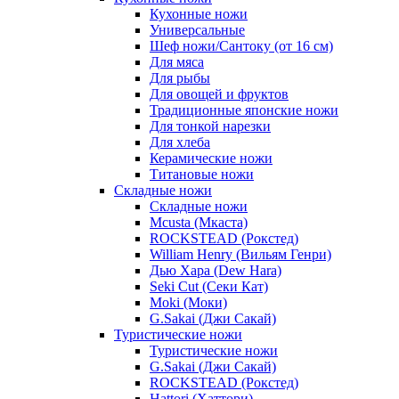
Кухонные ножи
Универсальные
Шеф ножи/Сантоку (от 16 см)
Для мяса
Для рыбы
Для овощей и фруктов
Традиционные японские ножи
Для тонкой нарезки
Для хлеба
Керамические ножи
Титановые ножи
Складные ножи
Складные ножи
Mcusta (Мкаста)
ROCKSTEAD (Рокстед)
William Henry (Вильям Генри)
Дью Хара (Dew Hara)
Seki Cut (Секи Кат)
Moki (Моки)
G.Sakai (Джи Сакай)
Туристические ножи
Туристические ножи
G.Sakai (Джи Сакай)
ROCKSTEAD (Рокстед)
Hattori (Хаттори)