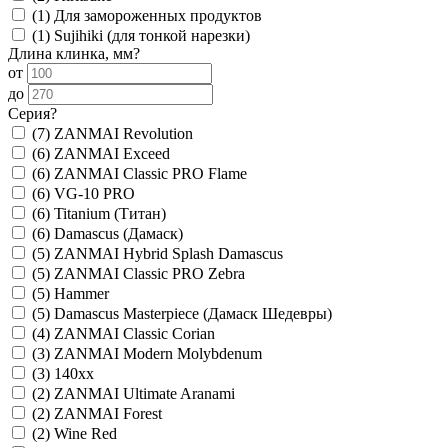
(1)
Для замороженных продуктов
(1)
Sujihiki (для тонкой нарезки)
Длина клинка, мм
?
от
до
Серия
?
(7)
ZANMAI Revolution
(6)
ZANMAI Exceed
(6)
ZANMAI Classic PRO Flame
(6)
VG-10 PRO
(6)
Titanium (Титан)
(6)
Damascus (Дамаск)
(5)
ZANMAI Hybrid Splash Damascus
(5)
ZANMAI Classic PRO Zebra
(5)
Hammer
(5)
Damascus Masterpiece (Дамаск Шедевры)
(4)
ZANMAI Classic Corian
(3)
ZANMAI Modern Molybdenum
(3)
140xx
(2)
ZANMAI Ultimate Aranami
(2)
ZANMAI Forest
(2)
Wine Red