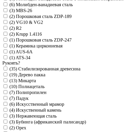
(6)
Молибден-ванадиевая сталь
(3)
MBS-26
(2)
Порошковая сталь ZDP-189
(2)
VG10 & VG2
(2)
R2
(2)
Krupp 1.4116
(1)
Порошковая сталь ZDP-247
(1)
Керамика циркониевая
(1)
AUS-6A
(1)
ATS-34
Рукоять
?
(35)
Стабилизированная древесина
(19)
Дерево пакка
(13)
Микарта
(10)
Полиацеталь
(7)
Полипропилен
(7)
Падук
(6)
Искусственный мрамор
(4)
Искуственный камень
(3)
Нержавеющая сталь
(3)
Бубинга (африканский палисандр)
(2)
Орех