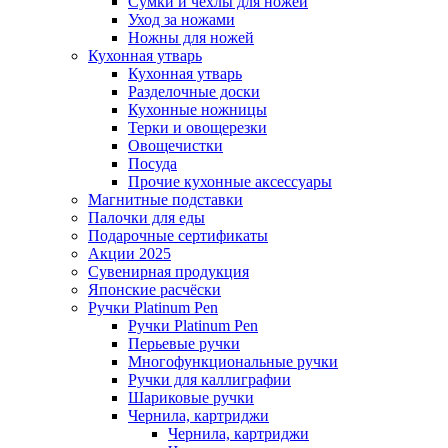
Сумки и чехлы для ножей
Уход за ножами
Ножны для ножей
Кухонная утварь
Кухонная утварь
Разделочные доски
Кухонные ножницы
Терки и овощерезки
Овощечистки
Посуда
Прочие кухонные аксессуары
Магнитные подставки
Палочки для еды
Подарочные сертификаты
Акции 2025
Сувенирная продукция
Японские расчёски
Ручки Platinum Pen
Ручки Platinum Pen
Перьевые ручки
Многофункциональные ручки
Ручки для каллиграфии
Шариковые ручки
Чернила, картриджи
Чернила, картриджи