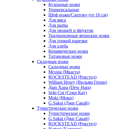
Кухонные ножи
Универсальные
Шеф ножи/Сантоку (от 16 см)
Для мяса
Для рыбы
Для овощей и фруктов
Традиционные японские ножи
Для тонкой нарезки
Для хлеба
Керамические ножи
Титановые ножи
Складные ножи
Складные ножи
Mcusta (Мкаста)
ROCKSTEAD (Рокстед)
William Henry (Вильям Генри)
Дью Хара (Dew Hara)
Seki Cut (Секи Кат)
Moki (Моки)
G.Sakai (Джи Сакай)
Туристические ножи
Туристические ножи
G.Sakai (Джи Сакай)
ROCKSTEAD (Рокстед)
Hattori (Хаттори)