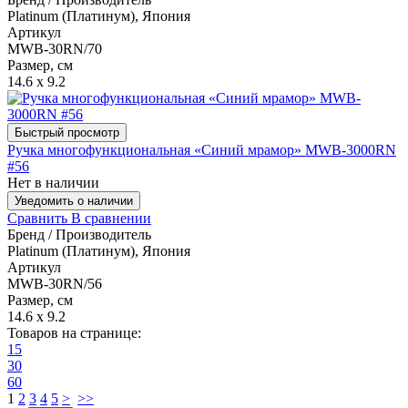
Platinum (Платинум), Япония
Артикул
MWB-30RN/70
Размер, см
14.6 x 9.2
Быстрый просмотр
Ручка многофункциональная «Синий мрамор» MWB-3000RN
#56
Нет в наличии
Уведомить о наличии
Сравнить
В сравнении
Бренд / Производитель
Platinum (Платинум), Япония
Артикул
MWB-30RN/56
Размер, см
14.6 x 9.2
Товаров на странице:
15
30
60
1
2
3
4
5
>
>>