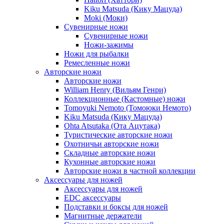
Kiku Matsuda (Кику Мацуда)
Moki (Моки)
Сувенирные ножи
Сувенирные ножи
Ножи-зажимы
Ножи для рыбалки
Ремесленные ножи
Авторские ножи
Авторские ножи
William Henry (Вильям Генри)
Коллекционные (Кастомные) ножи
Tomoyuki Nemoto (Томоюки Немото)
Kiku Matsuda (Кику Мацуда)
Ohta Atsutaka (Ота Ацутака)
Туристические авторские ножи
Охотничьи авторские ножи
Складные авторские ножи
Кухонные авторские ножи
Авторские ножи в частной коллекции
Аксессуары для ножей
Аксессуары для ножей
EDC аксессуары
Подставки и боксы для ножей
Магнитные держатели