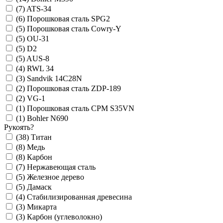
(7)
ATS-34
(6)
Порошковая сталь SPG2
(5)
Порошковая сталь Cowry-Y
(5)
OU-31
(5)
D2
(5)
AUS-8
(4)
RWL 34
(3)
Sandvik 14С28N
(2)
Порошковая сталь ZDP-189
(2)
VG-1
(1)
Порошковая сталь СРМ S35VN
(1)
Bohler N690
Рукоять
?
(38)
Титан
(8)
Медь
(8)
Карбон
(7)
Нержавеющая сталь
(5)
Железное дерево
(5)
Дамаск
(4)
Стабилизированная древесина
(3)
Микарта
(3)
Карбон (углеволокно)