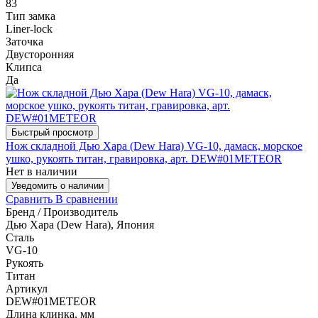
83
Тип замка
Liner-lock
Заточка
Двусторонняя
Клипса
Да
Быстрый просмотр
Нож складной Дью Хара (Dew Hara) VG-10, дамаск, морское
ушко, рукоять титан, гравировка, арт. DEW#01METEOR
Нет в наличии
Уведомить о наличии
Сравнить
В сравнении
Бренд / Производитель
Дью Хара (Dew Hara), Япония
Сталь
VG-10
Рукоять
Титан
Артикул
DEW#01METEOR
Длина клинка, мм