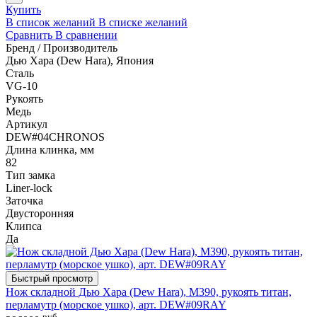
Купить
В список желаний
В списке желаний
Сравнить
В сравнении
Бренд / Производитель
Дью Хара (Dew Hara), Япония
Сталь
VG-10
Рукоять
Медь
Артикул
DEW#04CHRONOS
Длина клинка, мм
82
Тип замка
Liner-lock
Заточка
Двусторонняя
Клипса
Да
Быстрый просмотр
Нож складной Дью Хара (Dew Hara), M390, рукоять титан,
перламутр (морское ушко), арт. DEW#09RAY
руб.