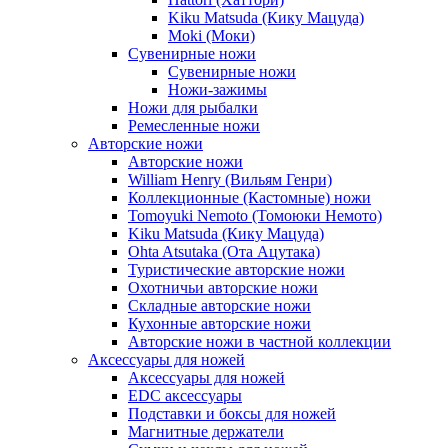
Kiku Matsuda (Кику Мацуда)
Moki (Моки)
Сувенирные ножи
Сувенирные ножи
Ножи-зажимы
Ножи для рыбалки
Ремесленные ножи
Авторские ножи
Авторские ножи
William Henry (Вильям Генри)
Коллекционные (Кастомные) ножи
Tomoyuki Nemoto (Томоюки Немото)
Kiku Matsuda (Кику Мацуда)
Ohta Atsutaka (Ота Ацутака)
Туристические авторские ножи
Охотничьи авторские ножи
Складные авторские ножи
Кухонные авторские ножи
Авторские ножи в частной коллекции
Аксессуары для ножей
Аксессуары для ножей
EDC аксессуары
Подставки и боксы для ножей
Магнитные держатели