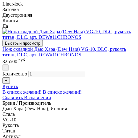
Liner-lock
Заточка
Двусторонняя
Клипса
Да
Быстрый просмотр
Нож складной Дью Хара (Dew Hara) VG-10, DLC, рукоять
титан, DLC, арт. DEW#11CHRONOS
руб.
325500
-
Количество
+
Купить
В список желаний
В списке желаний
Сравнить
В сравнении
Бренд / Производитель
Дью Хара (Dew Hara), Япония
Сталь
VG-10
Рукоять
Титан
Артикул