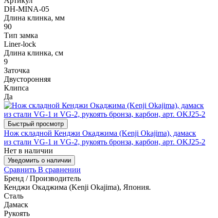
Артикул
DH-MINA-05
Длина клинка, мм
90
Тип замка
Liner-lock
Длина клинка, см
9
Заточка
Двусторонняя
Клипса
Да
Быстрый просмотр
Нож складной Кенджи Окаджима (Kenji Okajima), дамаск
из стали VG-1 и VG-2, рукоять бронза, карбон, арт. OKJ25-2
Нет в наличии
Уведомить о наличии
Сравнить
В сравнении
Бренд / Производитель
Кенджи Окаджима (Kenji Okajima), Япония.
Сталь
Дамаск
Рукоять