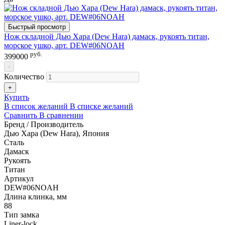
Быстрый просмотр
Нож складной Дью Хара (Dew Hara) дамаск, рукоять титан,
морское ушко, арт. DEW#06NOAH
руб.
399000
-
Количество
+
Купить
В список желаний
В списке желаний
Сравнить
В сравнении
Бренд / Производитель
Дью Хара (Dew Hara), Япония
Сталь
Дамаск
Рукоять
Титан
Артикул
DEW#06NOAH
Длина клинка, мм
88
Тип замка
Liner-lock