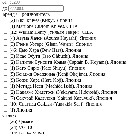
от
до
Бренд / Производитель
(2)
Kiku knives (Кику), Япония
(1)
Marfione Сustom Knives, США
(12)
William Henry (Уильям Генри), США
(4)
Азума Хаяси (Azuma Hayashi), Япония
(3)
Гленн Уотерс (Glenn Waters), Япония
(46)
Дью Хара (Dew Hara), Япония
(3)
Исао Обути (Isao Ohbuchi), Япония
(2)
Капитан Бунсити Кояма (Captain B. Koyama), Япония
(1)
Като Сирю (Kato Shiryu), Япония
(5)
Кенджи Окаджима (Kenji Okajima), Япония.
(9)
Кодзи Хара (Hara Koji), Япония
(1)
Матида Исси (Machida Isshi), Япония
(2)
Накаяма Хидэтоси (Nakayama Hidetoshi), Япония
(7)
Сакурай Кадзуюки (Sakurai Kazuyuki), Япония
(10)
Янагида Сейдзи (Yanagida Seiji), Япония
(1)
Япония
Сталь
?
(26)
Дамаск
(24)
VG-10
(14)
Bohler M390