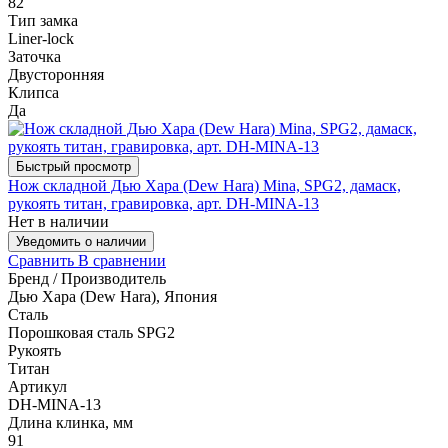
82
Тип замка
Liner-lock
Заточка
Двусторонняя
Клипса
Да
Быстрый просмотр
Нож складной Дью Хара (Dew Hara) Mina, SPG2, дамаск,
рукоять титан, гравировка, арт. DH-MINA-13
Нет в наличии
Уведомить о наличии
Сравнить
В сравнении
Бренд / Производитель
Дью Хара (Dew Hara), Япония
Сталь
Порошковая сталь SPG2
Рукоять
Титан
Артикул
DH-MINA-13
Длина клинка, мм
91