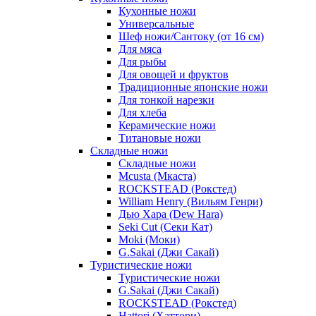
Кухонные ножи
Универсальные
Шеф ножи/Сантоку (от 16 см)
Для мяса
Для рыбы
Для овощей и фруктов
Традиционные японские ножи
Для тонкой нарезки
Для хлеба
Керамические ножи
Титановые ножи
Складные ножи
Складные ножи
Mcusta (Мкаста)
ROCKSTEAD (Рокстед)
William Henry (Вильям Генри)
Дью Хара (Dew Hara)
Seki Cut (Секи Кат)
Moki (Моки)
G.Sakai (Джи Сакай)
Туристические ножи
Туристические ножи
G.Sakai (Джи Сакай)
ROCKSTEAD (Рокстед)
Hattori (Хаттори)