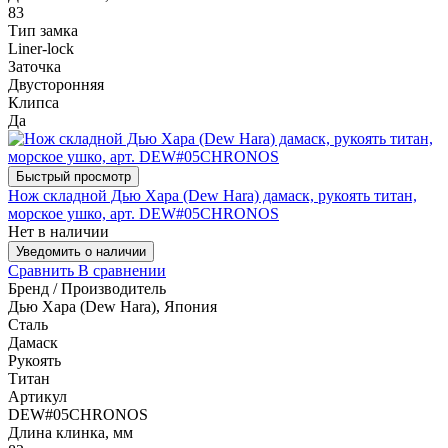
83
Тип замка
Liner-lock
Заточка
Двусторонняя
Клипса
Да
Быстрый просмотр
Нож складной Дью Хара (Dew Hara) дамаск, рукоять титан,
морское ушко, арт. DEW#05CHRONOS
Нет в наличии
Уведомить о наличии
Сравнить
В сравнении
Бренд / Производитель
Дью Хара (Dew Hara), Япония
Сталь
Дамаск
Рукоять
Титан
Артикул
DEW#05CHRONOS
Длина клинка, мм