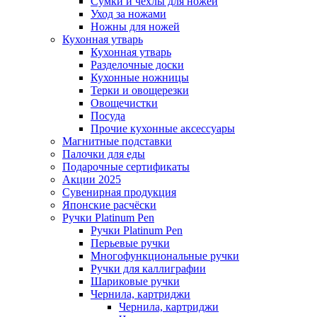
Сумки и чехлы для ножей
Уход за ножами
Ножны для ножей
Кухонная утварь
Кухонная утварь
Разделочные доски
Кухонные ножницы
Терки и овощерезки
Овощечистки
Посуда
Прочие кухонные аксессуары
Магнитные подставки
Палочки для еды
Подарочные сертификаты
Акции 2025
Сувенирная продукция
Японские расчёски
Ручки Platinum Pen
Ручки Platinum Pen
Перьевые ручки
Многофункциональные ручки
Ручки для каллиграфии
Шариковые ручки
Чернила, картриджи
Чернила, картриджи