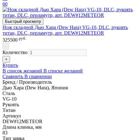
60
Быстрый просмотр
Нож складной Дью Хара (Dew Hara) VG-10, DLC, рукоять
титан, DLC, перламутр, арт. DEW#12METEOR
руб.
325500
-
Количество
+
Купить
В список желаний
В списке желаний
Сравнить
В сравнении
Бренд / Производитель
Дью Хара (Dew Hara), Япония
Сталь
VG-10
Рукоять
Титан
Артикул
DEW#12METEOR
Длина клинка, мм
83
Тип замка