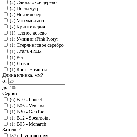
(2)
Сандаловое дерево
(2)
Перламутр
(2)
Нейзильбер
(2)
Мокуме-ганэ
(2)
Криптомерия
(1)
Черное дерево
(1)
Умнини (Pink Ivory)
(1)
Стерлинговое серебро
(1)
Сталь 420J2
(1)
Рог
(1)
Латунь
(1)
Кость мамонта
Длина клинка, мм
?
от
до
Серия
?
(6)
B10 - Lancet
(2)
B06 - Ventana
(1)
B30 - GenTac
(1)
B12 - Spearpoint
(1)
B05 - Monarch
Заточка
?
(87)
Двусторонняя