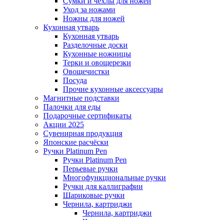
Сумки и чехлы для ножей
Уход за ножами
Ножны для ножей
Кухонная утварь
Кухонная утварь
Разделочные доски
Кухонные ножницы
Терки и овощерезки
Овощечистки
Посуда
Прочие кухонные аксессуары
Магнитные подставки
Палочки для еды
Подарочные сертификаты
Акции 2025
Сувенирная продукция
Японские расчёски
Ручки Platinum Pen
Ручки Platinum Pen
Перьевые ручки
Многофункциональные ручки
Ручки для каллиграфии
Шариковые ручки
Чернила, картриджи
Чернила, картриджи