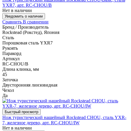
YXR7, арт. RC-CHOU/B
Нет в наличии
Уведомить о наличии
Сравнить
В сравнении
Бренд / Производитель
Rockstead (Рокстед), Япония
Сталь
Порошковая сталь YXR7
Рукоять
Паракорд
Артикул
RC-CHOU/B
Длина клинка, мм
45
Заточка
Двусторонняя линзовидная
Чехол
Да
Быстрый просмотр
Нож туристический нашейный Rockstead CHOU, сталь YXR-
7, железное дерево, арт. RC-CHOU/IW
Нет в наличии