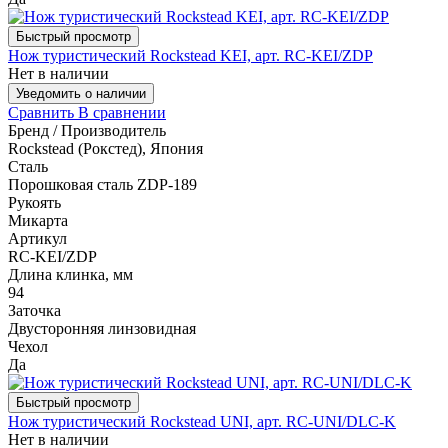
Быстрый просмотр
Нож туристический Rockstead KEI, арт. RC-KEI/ZDP
Нет в наличии
Уведомить о наличии
Сравнить
В сравнении
Бренд / Производитель
Rockstead (Рокстед), Япония
Сталь
Порошковая сталь ZDP-189
Рукоять
Микарта
Артикул
RC-KEI/ZDP
Длина клинка, мм
94
Заточка
Двусторонняя линзовидная
Чехол
Да
Быстрый просмотр
Нож туристический Rockstead UNI, арт. RC-UNI/DLC-K
Нет в наличии