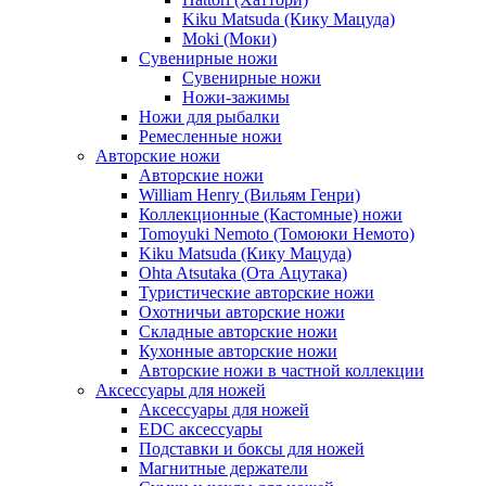
Kiku Matsuda (Кику Мацуда)
Moki (Моки)
Сувенирные ножи
Сувенирные ножи
Ножи-зажимы
Ножи для рыбалки
Ремесленные ножи
Авторские ножи
Авторские ножи
William Henry (Вильям Генри)
Коллекционные (Кастомные) ножи
Tomoyuki Nemoto (Томоюки Немото)
Kiku Matsuda (Кику Мацуда)
Ohta Atsutaka (Ота Ацутака)
Туристические авторские ножи
Охотничьи авторские ножи
Складные авторские ножи
Кухонные авторские ножи
Авторские ножи в частной коллекции
Аксессуары для ножей
Аксессуары для ножей
EDC аксессуары
Подставки и боксы для ножей
Магнитные держатели