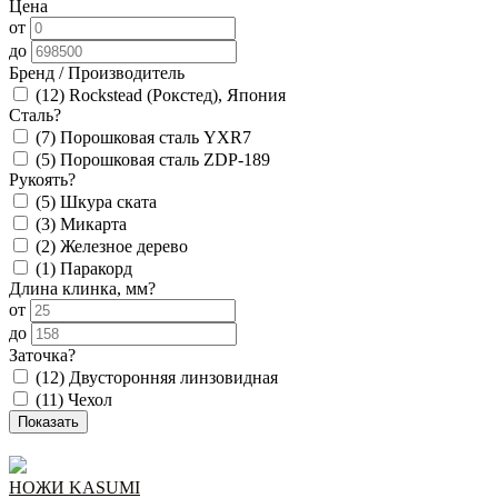
Цена
от
до
Бренд / Производитель
(12)
Rockstead (Рокстед), Япония
Сталь
?
(7)
Порошковая сталь YXR7
(5)
Порошковая сталь ZDP-189
Рукоять
?
(5)
Шкура ската
(3)
Микарта
(2)
Железное дерево
(1)
Паракорд
Длина клинка, мм
?
от
до
Заточка
?
(12)
Двусторонняя линзовидная
(11)
Чехол
НОЖИ KASUMI