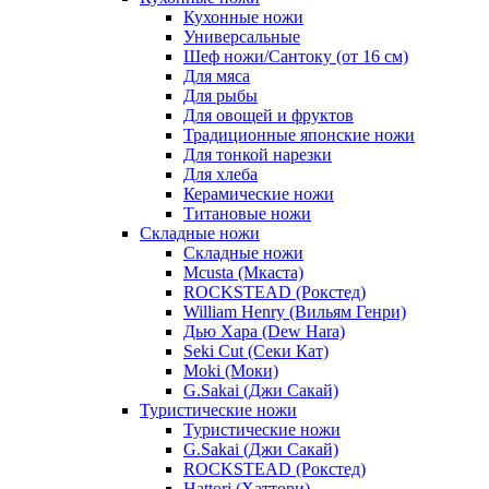
Кухонные ножи
Универсальные
Шеф ножи/Сантоку (от 16 см)
Для мяса
Для рыбы
Для овощей и фруктов
Традиционные японские ножи
Для тонкой нарезки
Для хлеба
Керамические ножи
Титановые ножи
Складные ножи
Складные ножи
Mcusta (Мкаста)
ROCKSTEAD (Рокстед)
William Henry (Вильям Генри)
Дью Хара (Dew Hara)
Seki Cut (Секи Кат)
Moki (Моки)
G.Sakai (Джи Сакай)
Туристические ножи
Туристические ножи
G.Sakai (Джи Сакай)
ROCKSTEAD (Рокстед)
Hattori (Хаттори)