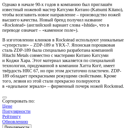
Однако в начале 90-х годов в компанию был приглашён
известный ножевой мастер Катсуми Китано (Katsumi Kitano),
чтобы возглавить новое направление – производство ножей
высшего качества. Новый бренд получил название
«Rockstead» (английский вариант слова «Ishida», что в
переводе означает – «каменное поле»).
В изготовлении клинков в Rockstead используют уникальные
«суперстали» – ZDP-189 и YRX-7. Японская порошковая
сталь ZDP-189 была специально разработана компанией
Hitachi Metals совместно с мастерами Китано Катсуми
и Коджи Хара. Этот материал закаляется по специальной
технологии, придуманной в компании Хатта Когё, имеет
твёрдость HRC 67, но при этом достаточно пластичен. ZDP-
189 обладает прекрасными режущими свойствами. Кроме
того, лезвия из этой стали прекрасно полируются
в «идеальное зеркало» – фирменный почерк ножей Rockstead.
Сортировать по:
Цене
Популярности
Рейтингу
Обновлению
Популярности