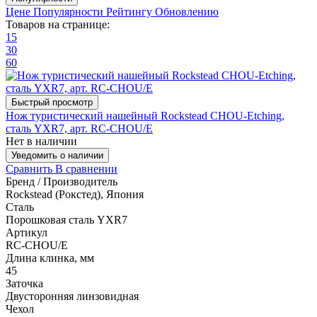
Цене
Популярности
Рейтингу
Обновлению
Товаров на странице:
15
30
60
Быстрый просмотр
Нож туристический нашейный Rockstead CHOU-Etching,
сталь YXR7, арт. RC-CHOU/E
Нет в наличии
Уведомить о наличии
Сравнить
В сравнении
Бренд / Производитель
Rockstead (Рокстед), Япония
Сталь
Порошковая сталь YXR7
Артикул
RC-CHOU/E
Длина клинка, мм
45
Заточка
Двусторонняя линзовидная
Чехол