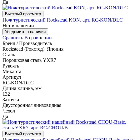
Да
Быстрый просмотр
Нож туристический Rockstead KON, арт. RC-KON/DLC
Нет в наличии
Уведомить о наличии
Сравнить
В сравнении
Бренд / Производитель
Rockstead (Рокстед), Япония
Сталь
Порошковая сталь YXR7
Рукоять
Микарта
Артикул
RC-KON/DLC
Длина клинка, мм
132
Заточка
Двусторонняя линзовидная
Чехол
Да
Быстрый просмотр
Нож туристический нашейный Rockstead CHOU-Basic, сталь