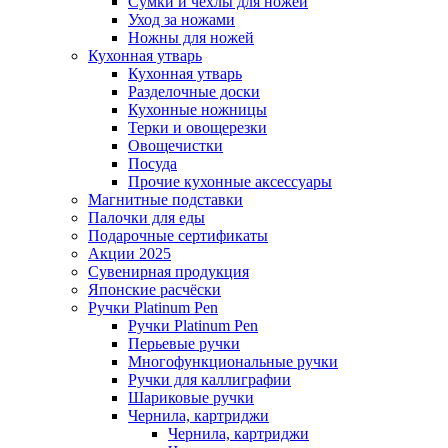
Сумки и чехлы для ножей
Уход за ножами
Ножны для ножей
Кухонная утварь
Кухонная утварь
Разделочные доски
Кухонные ножницы
Терки и овощерезки
Овощечистки
Посуда
Прочие кухонные аксессуары
Магнитные подставки
Палочки для еды
Подарочные сертификаты
Акции 2025
Сувенирная продукция
Японские расчёски
Ручки Platinum Pen
Ручки Platinum Pen
Перьевые ручки
Многофункциональные ручки
Ручки для каллиграфии
Шариковые ручки
Чернила, картриджи
Чернила, картриджи