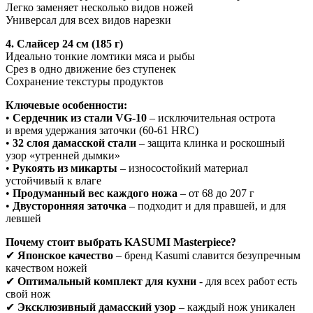
Легко заменяет несколько видов ножей
Универсал для всех видов нарезки
4. Слайсер 24 см (185 г)
Идеально тонкие ломтики мяса и рыбы
Срез в одно движение без ступенек
Сохранение текстуры продуктов
Ключевые особенности:
•
Сердечник из стали VG-10
– исключительная острота
и время удержания заточки (60-61 HRC)
•
32 слоя дамасской стали
– защита клинка и роскошный
узор «утренней дымки»
•
Рукоять из микарты
– износостойкий материал
устойчивый к влаге
•
Продуманный вес каждого ножа
– от 68 до 207 г
•
Двусторонняя заточка
– подходит и для правшей, и для
левшей
Почему стоит выбрать KASUMI Masterpiece?
✔
Японское качество
– бренд Kasumi славится безупречным
качеством ножей
✔
Оптимальный комплект для кухни
- для всех работ есть
свой нож
✔
Эксклюзивный дамасский узор
– каждый нож уникален