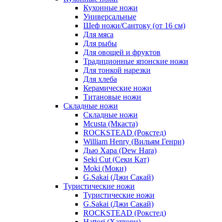
Кухонные ножи
Универсальные
Шеф ножи/Сантоку (от 16 см)
Для мяса
Для рыбы
Для овощей и фруктов
Традиционные японские ножи
Для тонкой нарезки
Для хлеба
Керамические ножи
Титановые ножи
Складные ножи
Складные ножи
Mcusta (Мкаста)
ROCKSTEAD (Рокстед)
William Henry (Вильям Генри)
Дью Хара (Dew Hara)
Seki Cut (Секи Кат)
Moki (Моки)
G.Sakai (Джи Сакай)
Туристические ножи
Туристические ножи
G.Sakai (Джи Сакай)
ROCKSTEAD (Рокстед)
Hattori (Хаттори)