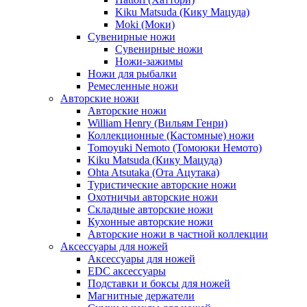
Kiku Matsuda (Кику Мацуда)
Moki (Моки)
Сувенирные ножи
Сувенирные ножи
Ножи-зажимы
Ножи для рыбалки
Ремесленные ножи
Авторские ножи
Авторские ножи
William Henry (Вильям Генри)
Коллекционные (Кастомные) ножи
Tomoyuki Nemoto (Томоюки Немото)
Kiku Matsuda (Кику Мацуда)
Ohta Atsutaka (Ота Ацутака)
Туристические авторские ножи
Охотничьи авторские ножи
Складные авторские ножи
Кухонные авторские ножи
Авторские ножи в частной коллекции
Аксессуары для ножей
Аксессуары для ножей
EDC аксессуары
Подставки и боксы для ножей
Магнитные держатели