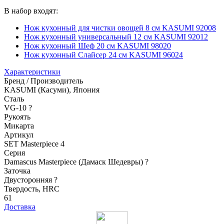
В набор входят:
Нож кухонный для чистки овощей 8 см KASUMI 92008
Нож кухонный универсальный 12 см KASUMI 92012
Нож кухонный Шеф 20 см KASUMI 98020
Нож кухонный Слайсер 24 см KASUMI 96024
Характеристики
Бренд / Производитель
KASUMI (Касуми), Япония
Сталь
VG-10
?
Рукоять
Микарта
Артикул
SET Masterpiece 4
Серия
Damascus Masterpiece (Дамаск Шедевры)
?
Заточка
Двусторонняя
?
Твердость, HRC
61
Доставка