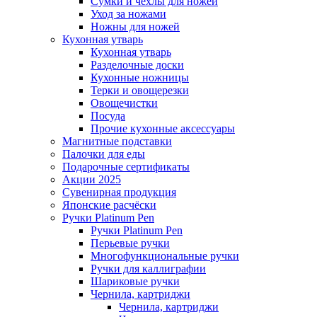
Сумки и чехлы для ножей
Уход за ножами
Ножны для ножей
Кухонная утварь
Кухонная утварь
Разделочные доски
Кухонные ножницы
Терки и овощерезки
Овощечистки
Посуда
Прочие кухонные аксессуары
Магнитные подставки
Палочки для еды
Подарочные сертификаты
Акции 2025
Сувенирная продукция
Японские расчёски
Ручки Platinum Pen
Ручки Platinum Pen
Перьевые ручки
Многофункциональные ручки
Ручки для каллиграфии
Шариковые ручки
Чернила, картриджи
Чернила, картриджи