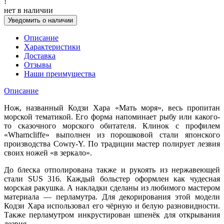
!
нет в наличии
Уведомить о наличии
Описание
Характеристики
Доставка
Отзывы
Наши преимущества
Описание
Нож, названный Кодзи Хара «Мать моря», весь пропитан
морской тематикой. Его форма напоминает рыбу или какого-
то сказочного морского обитателя. Клинок с профилем
«Wharncliffe» выполнен из порошковой стали японского
производства Cowry-Y. По традиции мастер полирует лезвия
своих ножей «в зеркало».
До блеска отполирована также и рукоять из нержавеющей
стали SUS 316. Каждый больстер оформлен как чудесная
морская ракушка. А накладки сделаны из любимого мастером
материала — перламутра. Для декорирования этой модели
Кодзи Хара использовал его чёрную и белую разновидности.
Также перламутром инкрустирован шпенёк для открывания
лезвия.