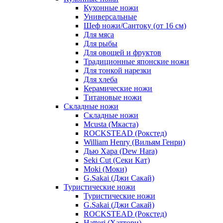
Кухонные ножи
Универсальные
Шеф ножи/Сантоку (от 16 см)
Для мяса
Для рыбы
Для овощей и фруктов
Традиционные японские ножи
Для тонкой нарезки
Для хлеба
Керамические ножи
Титановые ножи
Складные ножи
Складные ножи
Mcusta (Мкаста)
ROCKSTEAD (Рокстед)
William Henry (Вильям Генри)
Дью Хара (Dew Hara)
Seki Cut (Секи Кат)
Moki (Моки)
G.Sakai (Джи Сакай)
Туристические ножи
Туристические ножи
G.Sakai (Джи Сакай)
ROCKSTEAD (Рокстед)
Hattori (Хаттори)