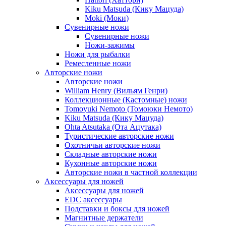
Kiku Matsuda (Кику Мацуда)
Moki (Моки)
Сувенирные ножи
Сувенирные ножи
Ножи-зажимы
Ножи для рыбалки
Ремесленные ножи
Авторские ножи
Авторские ножи
William Henry (Вильям Генри)
Коллекционные (Кастомные) ножи
Tomoyuki Nemoto (Томоюки Немото)
Kiku Matsuda (Кику Мацуда)
Ohta Atsutaka (Ота Ацутака)
Туристические авторские ножи
Охотничьи авторские ножи
Складные авторские ножи
Кухонные авторские ножи
Авторские ножи в частной коллекции
Аксессуары для ножей
Аксессуары для ножей
EDC аксессуары
Подставки и боксы для ножей
Магнитные держатели