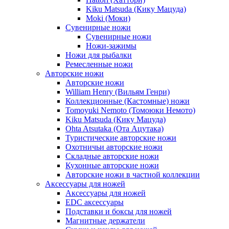
Kiku Matsuda (Кику Мацуда)
Moki (Моки)
Сувенирные ножи
Сувенирные ножи
Ножи-зажимы
Ножи для рыбалки
Ремесленные ножи
Авторские ножи
Авторские ножи
William Henry (Вильям Генри)
Коллекционные (Кастомные) ножи
Tomoyuki Nemoto (Томоюки Немото)
Kiku Matsuda (Кику Мацуда)
Ohta Atsutaka (Ота Ацутака)
Туристические авторские ножи
Охотничьи авторские ножи
Складные авторские ножи
Кухонные авторские ножи
Авторские ножи в частной коллекции
Аксессуары для ножей
Аксессуары для ножей
EDC аксессуары
Подставки и боксы для ножей
Магнитные держатели