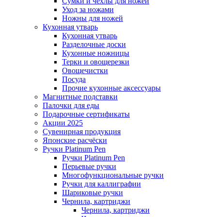
Сумки и чехлы для ножей
Уход за ножами
Ножны для ножей
Кухонная утварь
Кухонная утварь
Разделочные доски
Кухонные ножницы
Терки и овощерезки
Овощечистки
Посуда
Прочие кухонные аксессуары
Магнитные подставки
Палочки для еды
Подарочные сертификаты
Акции 2025
Сувенирная продукция
Японские расчёски
Ручки Platinum Pen
Ручки Platinum Pen
Перьевые ручки
Многофункциональные ручки
Ручки для каллиграфии
Шариковые ручки
Чернила, картриджи
Чернила, картриджи