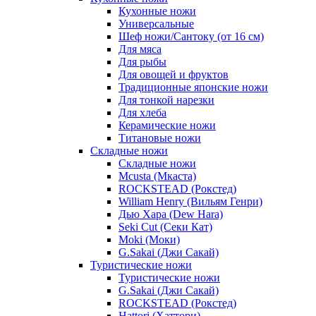
Кухонные ножи
Универсальные
Шеф ножи/Сантоку (от 16 см)
Для мяса
Для рыбы
Для овощей и фруктов
Традиционные японские ножи
Для тонкой нарезки
Для хлеба
Керамические ножи
Титановые ножи
Складные ножи
Складные ножи
Mcusta (Мкаста)
ROCKSTEAD (Рокстед)
William Henry (Вильям Генри)
Дью Хара (Dew Hara)
Seki Cut (Секи Кат)
Moki (Моки)
G.Sakai (Джи Сакай)
Туристические ножи
Туристические ножи
G.Sakai (Джи Сакай)
ROCKSTEAD (Рокстед)
Hattori (Хаттори)