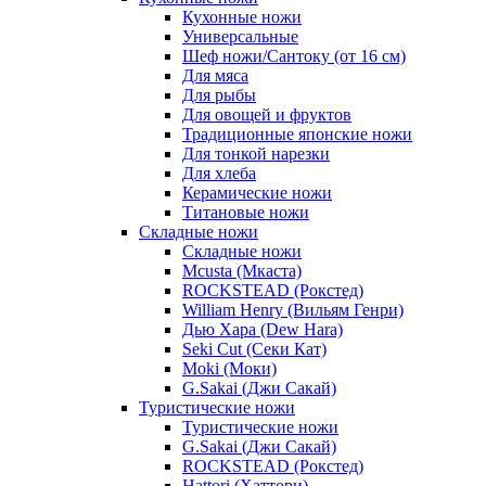
Кухонные ножи
Универсальные
Шеф ножи/Сантоку (от 16 см)
Для мяса
Для рыбы
Для овощей и фруктов
Традиционные японские ножи
Для тонкой нарезки
Для хлеба
Керамические ножи
Титановые ножи
Складные ножи
Складные ножи
Mcusta (Мкаста)
ROCKSTEAD (Рокстед)
William Henry (Вильям Генри)
Дью Хара (Dew Hara)
Seki Cut (Секи Кат)
Moki (Моки)
G.Sakai (Джи Сакай)
Туристические ножи
Туристические ножи
G.Sakai (Джи Сакай)
ROCKSTEAD (Рокстед)
Hattori (Хаттори)