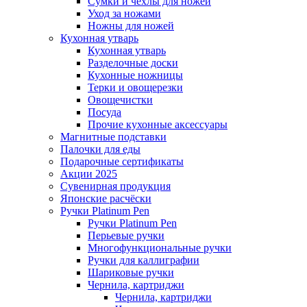
Сумки и чехлы для ножей
Уход за ножами
Ножны для ножей
Кухонная утварь
Кухонная утварь
Разделочные доски
Кухонные ножницы
Терки и овощерезки
Овощечистки
Посуда
Прочие кухонные аксессуары
Магнитные подставки
Палочки для еды
Подарочные сертификаты
Акции 2025
Сувенирная продукция
Японские расчёски
Ручки Platinum Pen
Ручки Platinum Pen
Перьевые ручки
Многофункциональные ручки
Ручки для каллиграфии
Шариковые ручки
Чернила, картриджи
Чернила, картриджи