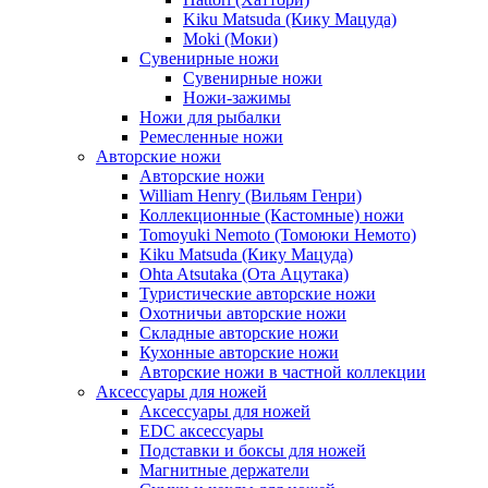
Kiku Matsuda (Кику Мацуда)
Moki (Моки)
Сувенирные ножи
Сувенирные ножи
Ножи-зажимы
Ножи для рыбалки
Ремесленные ножи
Авторские ножи
Авторские ножи
William Henry (Вильям Генри)
Коллекционные (Кастомные) ножи
Tomoyuki Nemoto (Томоюки Немото)
Kiku Matsuda (Кику Мацуда)
Ohta Atsutaka (Ота Ацутака)
Туристические авторские ножи
Охотничьи авторские ножи
Складные авторские ножи
Кухонные авторские ножи
Авторские ножи в частной коллекции
Аксессуары для ножей
Аксессуары для ножей
EDC аксессуары
Подставки и боксы для ножей
Магнитные держатели