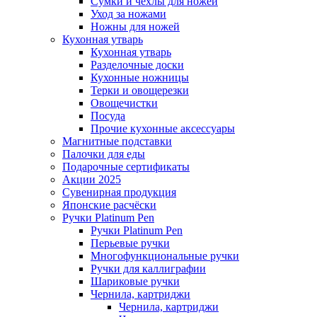
Сумки и чехлы для ножей
Уход за ножами
Ножны для ножей
Кухонная утварь
Кухонная утварь
Разделочные доски
Кухонные ножницы
Терки и овощерезки
Овощечистки
Посуда
Прочие кухонные аксессуары
Магнитные подставки
Палочки для еды
Подарочные сертификаты
Акции 2025
Сувенирная продукция
Японские расчёски
Ручки Platinum Pen
Ручки Platinum Pen
Перьевые ручки
Многофункциональные ручки
Ручки для каллиграфии
Шариковые ручки
Чернила, картриджи
Чернила, картриджи