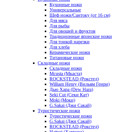
Кухонные ножи
Универсальные
Шеф ножи/Сантоку (от 16 см)
Для мяса
Для рыбы
Для овощей и фруктов
Традиционные японские ножи
Для тонкой нарезки
Для хлеба
Керамические ножи
Титановые ножи
Складные ножи
Складные ножи
Mcusta (Мкаста)
ROCKSTEAD (Рокстед)
William Henry (Вильям Генри)
Дью Хара (Dew Hara)
Seki Cut (Секи Кат)
Moki (Моки)
G.Sakai (Джи Сакай)
Туристические ножи
Туристические ножи
G.Sakai (Джи Сакай)
ROCKSTEAD (Рокстед)
Hattori (Хаттори)