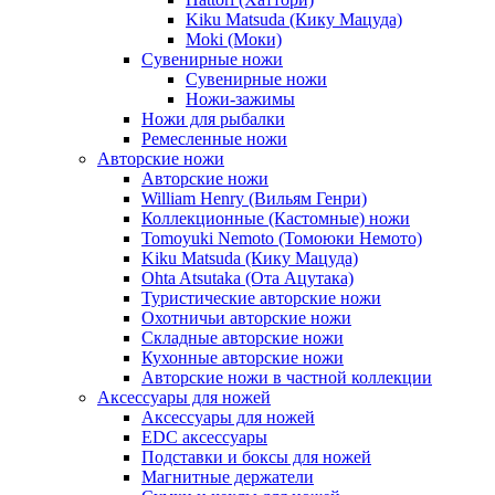
Kiku Matsuda (Кику Мацуда)
Moki (Моки)
Сувенирные ножи
Сувенирные ножи
Ножи-зажимы
Ножи для рыбалки
Ремесленные ножи
Авторские ножи
Авторские ножи
William Henry (Вильям Генри)
Коллекционные (Кастомные) ножи
Tomoyuki Nemoto (Томоюки Немото)
Kiku Matsuda (Кику Мацуда)
Ohta Atsutaka (Ота Ацутака)
Туристические авторские ножи
Охотничьи авторские ножи
Складные авторские ножи
Кухонные авторские ножи
Авторские ножи в частной коллекции
Аксессуары для ножей
Аксессуары для ножей
EDC аксессуары
Подставки и боксы для ножей
Магнитные держатели