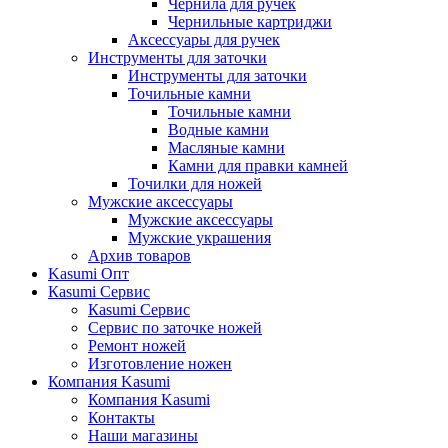
Чернила для ручек
Чернильные картриджи
Аксессуары для ручек
Инструменты для заточки
Инструменты для заточки
Точильные камни
Точильные камни
Водные камни
Масляные камни
Камни для правки камней
Точилки для ножей
Мужские аксессуары
Мужские аксессуары
Мужские украшения
Архив товаров
Kasumi Опт
Кasumi Сервис
Кasumi Сервис
Сервис по заточке ножей
Ремонт ножей
Изготовление ножен
Компания Kasumi
Компания Kasumi
Контакты
Наши магазины