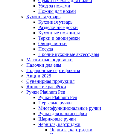
Сумки и чехлы для ножей
Уход за ножами
Ножны для ножей
Кухонная утварь
Кухонная утварь
Разделочные доски
Кухонные ножницы
Терки и овощерезки
Овощечистки
Посуда
Прочие кухонные аксессуары
Магнитные подставки
Палочки для еды
Подарочные сертификаты
Акции 2025
Сувенирная продукция
Японские расчёски
Ручки Platinum Pen
Ручки Platinum Pen
Перьевые ручки
Многофункциональные ручки
Ручки для каллиграфии
Шариковые ручки
Чернила, картриджи
Чернила, картриджи