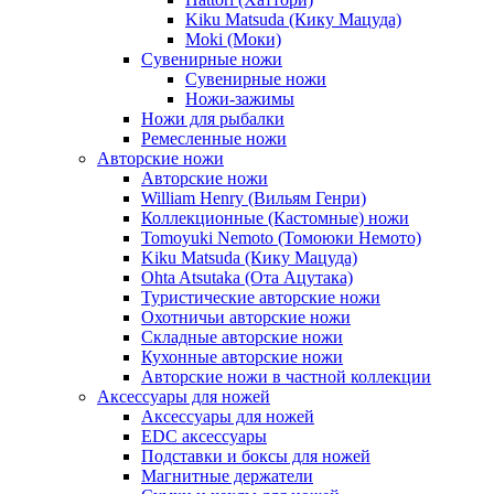
Kiku Matsuda (Кику Мацуда)
Moki (Моки)
Сувенирные ножи
Сувенирные ножи
Ножи-зажимы
Ножи для рыбалки
Ремесленные ножи
Авторские ножи
Авторские ножи
William Henry (Вильям Генри)
Коллекционные (Кастомные) ножи
Tomoyuki Nemoto (Томоюки Немото)
Kiku Matsuda (Кику Мацуда)
Ohta Atsutaka (Ота Ацутака)
Туристические авторские ножи
Охотничьи авторские ножи
Складные авторские ножи
Кухонные авторские ножи
Авторские ножи в частной коллекции
Аксессуары для ножей
Аксессуары для ножей
EDC аксессуары
Подставки и боксы для ножей
Магнитные держатели