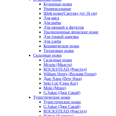
Кухонные ножи
Универсальные
Шеф ножи/Сантоку (от 16 см)
Для мяса
Для рыбы
Для овощей и фруктов
Традиционные японские ножи
Для тонкой нарезки
Для хлеба
Керамические ножи
Титановые ножи
Складные ножи
Складные ножи
Mcusta (Мкаста)
ROCKSTEAD (Рокстед)
William Henry (Вильям Генри)
Дью Хара (Dew Hara)
Seki Cut (Секи Кат)
Moki (Моки)
G.Sakai (Джи Сакай)
Туристические ножи
Туристические ножи
G.Sakai (Джи Сакай)
ROCKSTEAD (Рокстед)
Hattori (Хаттори)