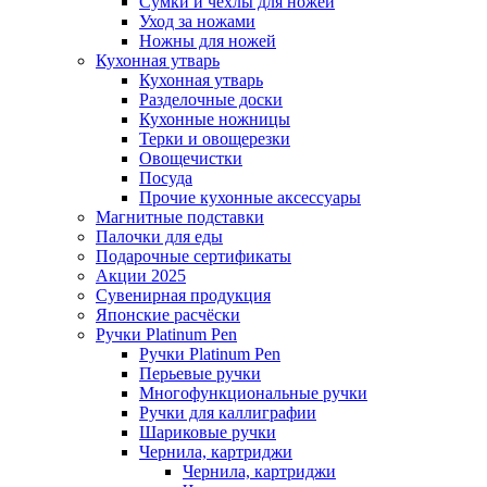
Сумки и чехлы для ножей
Уход за ножами
Ножны для ножей
Кухонная утварь
Кухонная утварь
Разделочные доски
Кухонные ножницы
Терки и овощерезки
Овощечистки
Посуда
Прочие кухонные аксессуары
Магнитные подставки
Палочки для еды
Подарочные сертификаты
Акции 2025
Сувенирная продукция
Японские расчёски
Ручки Platinum Pen
Ручки Platinum Pen
Перьевые ручки
Многофункциональные ручки
Ручки для каллиграфии
Шариковые ручки
Чернила, картриджи
Чернила, картриджи