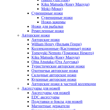
Kiku Matsuda (Кику Мацуда)
Moki (Моки)
Сувенирные ножи
Сувенирные ножи
Ножи-зажимы
Ножи для рыбалки
Ремесленные ножи
Авторские ножи
Авторские ножи
William Henry (Вильям Генри)
Коллекционные (Кастомные) ножи
Tomoyuki Nemoto (Томоюки Немото)
Kiku Matsuda (Кику Мацуда)
Ohta Atsutaka (Ота Ацутака)
Туристические авторские ножи
Охотничьи авторские ножи
Складные авторские ножи
Кухонные авторские ножи
Авторские ножи в частной коллекции
Аксессуары для ножей
Аксессуары для ножей
EDC аксессуары
Подставки и боксы для ножей
Магнитные держатели