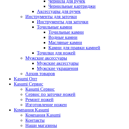
Чернила для ручек
Чернильные картриджи
Аксессуары для ручек
Инструменты для заточки
Инструменты для заточки
Точильные камни
Точильные камни
Водные камни
Масляные камни
Камни для правки камней
Точилки для ножей
Мужские аксессуары
Мужские аксессуары
Мужские украшения
Архив товаров
Kasumi Опт
Кasumi Сервис
Кasumi Сервис
Сервис по заточке ножей
Ремонт ножей
Изготовление ножен
Компания Kasumi
Компания Kasumi
Контакты
Наши магазины