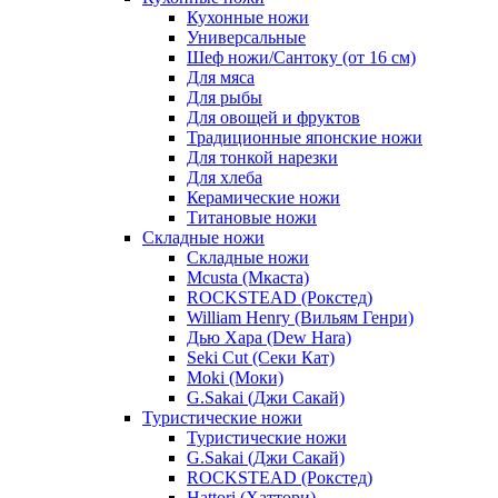
Кухонные ножи
Универсальные
Шеф ножи/Сантоку (от 16 см)
Для мяса
Для рыбы
Для овощей и фруктов
Традиционные японские ножи
Для тонкой нарезки
Для хлеба
Керамические ножи
Титановые ножи
Складные ножи
Складные ножи
Mcusta (Мкаста)
ROCKSTEAD (Рокстед)
William Henry (Вильям Генри)
Дью Хара (Dew Hara)
Seki Cut (Секи Кат)
Moki (Моки)
G.Sakai (Джи Сакай)
Туристические ножи
Туристические ножи
G.Sakai (Джи Сакай)
ROCKSTEAD (Рокстед)
Hattori (Хаттори)