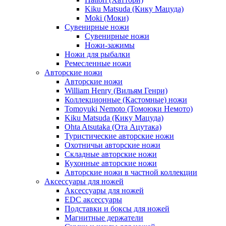
Kiku Matsuda (Кику Мацуда)
Moki (Моки)
Сувенирные ножи
Сувенирные ножи
Ножи-зажимы
Ножи для рыбалки
Ремесленные ножи
Авторские ножи
Авторские ножи
William Henry (Вильям Генри)
Коллекционные (Кастомные) ножи
Tomoyuki Nemoto (Томоюки Немото)
Kiku Matsuda (Кику Мацуда)
Ohta Atsutaka (Ота Ацутака)
Туристические авторские ножи
Охотничьи авторские ножи
Складные авторские ножи
Кухонные авторские ножи
Авторские ножи в частной коллекции
Аксессуары для ножей
Аксессуары для ножей
EDC аксессуары
Подставки и боксы для ножей
Магнитные держатели