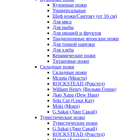
Кухонные ножи
Универсальные
Шеф ножи/Сантоку (от 16 см)
Для мяса
Для рыбы
Для овощей и фруктов
Традиционные японские ножи
Для тонкой нарезки
Для хлеба
Керамические ножи
Титановые ножи
Складные ножи
Складные ножи
Mcusta (Мкаста)
ROCKSTEAD (Рокстед)
William Henry (Вильям Генри)
Дью Хара (Dew Hara)
Seki Cut (Секи Кат)
Moki (Моки)
G.Sakai (Джи Сакай)
Туристические ножи
Туристические ножи
G.Sakai (Джи Сакай)
ROCKSTEAD (Рокстед)
Hattori (Хаттори)