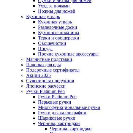
Сумки и чехлы для ножей
Уход за ножами
Ножны для ножей
Кухонная утварь
Кухонная утварь
Разделочные доски
Кухонные ножницы
Терки и овощерезки
Овощечистки
Посуда
Прочие кухонные аксессуары
Магнитные подставки
Палочки для еды
Подарочные сертификаты
Акции 2025
Сувенирная продукция
Японские расчёски
Ручки Platinum Pen
Ручки Platinum Pen
Перьевые ручки
Многофункциональные ручки
Ручки для каллиграфии
Шариковые ручки
Чернила, картриджи
Чернила, картриджи