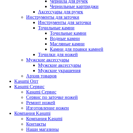
Чернила для ручек
Чернильные картриджи
Аксессуары для ручек
Инструменты для заточки
Инструменты для заточки
Точильные камни
Точильные камни
Водные камни
Масляные камни
Камни для правки камней
Точилки для ножей
Мужские аксессуары
Мужские аксессуары
Мужские украшения
Архив товаров
Kasumi Опт
Кasumi Сервис
Кasumi Сервис
Сервис по заточке ножей
Ремонт ножей
Изготовление ножен
Компания Kasumi
Компания Kasumi
Контакты
Наши магазины