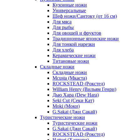
Кухонные ножи
Универсальные
Шеф ножи/Сантоку (от 16 см)
Для мяса
Для рыбы
Для овощей и фруктов
Традиционные японские ножи
Для тонкой нарезки
Для хлеба
Керамические ножи
Титановые ножи
Складные ножи
Складные ножи
Mcusta (Мкаста)
ROCKSTEAD (Рокстед)
William Henry (Вильям Генри)
Дью Хара (Dew Hara)
Seki Cut (Секи Кат)
Moki (Моки)
G.Sakai (Джи Сакай)
Туристические ножи
Туристические ножи
G.Sakai (Джи Сакай)
ROCKSTEAD (Рокстед)
Hattori (Хаттори)