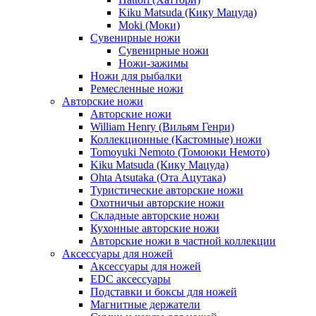
Kiku Matsuda (Кику Мацуда)
Moki (Моки)
Сувенирные ножи
Сувенирные ножи
Ножи-зажимы
Ножи для рыбалки
Ремесленные ножи
Авторские ножи
Авторские ножи
William Henry (Вильям Генри)
Коллекционные (Кастомные) ножи
Tomoyuki Nemoto (Томоюки Немото)
Kiku Matsuda (Кику Мацуда)
Ohta Atsutaka (Ота Ацутака)
Туристические авторские ножи
Охотничьи авторские ножи
Складные авторские ножи
Кухонные авторские ножи
Авторские ножи в частной коллекции
Аксессуары для ножей
Аксессуары для ножей
EDC аксессуары
Подставки и боксы для ножей
Магнитные держатели