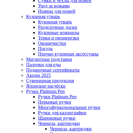
Сумки и чехлы для ножей
Уход за ножами
Ножны для ножей
Кухонная утварь
Кухонная утварь
Разделочные доски
Кухонные ножницы
Терки и овощерезки
Овощечистки
Посуда
Прочие кухонные аксессуары
Магнитные подставки
Палочки для еды
Подарочные сертификаты
Акции 2025
Сувенирная продукция
Японские расчёски
Ручки Platinum Pen
Ручки Platinum Pen
Перьевые ручки
Многофункциональные ручки
Ручки для каллиграфии
Шариковые ручки
Чернила, картриджи
Чернила, картриджи