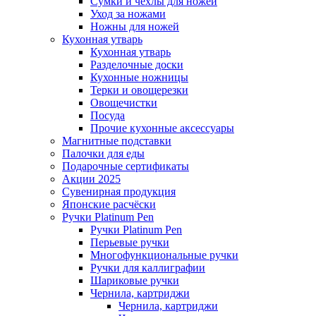
Сумки и чехлы для ножей
Уход за ножами
Ножны для ножей
Кухонная утварь
Кухонная утварь
Разделочные доски
Кухонные ножницы
Терки и овощерезки
Овощечистки
Посуда
Прочие кухонные аксессуары
Магнитные подставки
Палочки для еды
Подарочные сертификаты
Акции 2025
Сувенирная продукция
Японские расчёски
Ручки Platinum Pen
Ручки Platinum Pen
Перьевые ручки
Многофункциональные ручки
Ручки для каллиграфии
Шариковые ручки
Чернила, картриджи
Чернила, картриджи