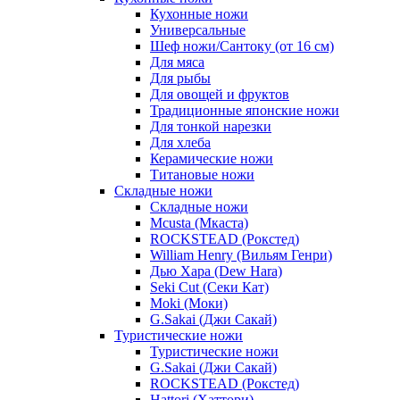
Кухонные ножи
Универсальные
Шеф ножи/Сантоку (от 16 см)
Для мяса
Для рыбы
Для овощей и фруктов
Традиционные японские ножи
Для тонкой нарезки
Для хлеба
Керамические ножи
Титановые ножи
Складные ножи
Складные ножи
Mcusta (Мкаста)
ROCKSTEAD (Рокстед)
William Henry (Вильям Генри)
Дью Хара (Dew Hara)
Seki Cut (Секи Кат)
Moki (Моки)
G.Sakai (Джи Сакай)
Туристические ножи
Туристические ножи
G.Sakai (Джи Сакай)
ROCKSTEAD (Рокстед)
Hattori (Хаттори)