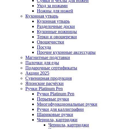
Сумки и чехлы для ножей
Уход за ножами
Ножны для ножей
Кухонная утварь
Кухонная утварь
Разделочные доски
Кухонные ножницы
Терки и овощерезки
Овощечистки
Посуда
Прочие кухонные аксессуары
Магнитные подставки
Палочки для еды
Подарочные сертификаты
Акции 2025
Сувенирная продукция
Японские расчёски
Ручки Platinum Pen
Ручки Platinum Pen
Перьевые ручки
Многофункциональные ручки
Ручки для каллиграфии
Шариковые ручки
Чернила, картриджи
Чернила, картриджи