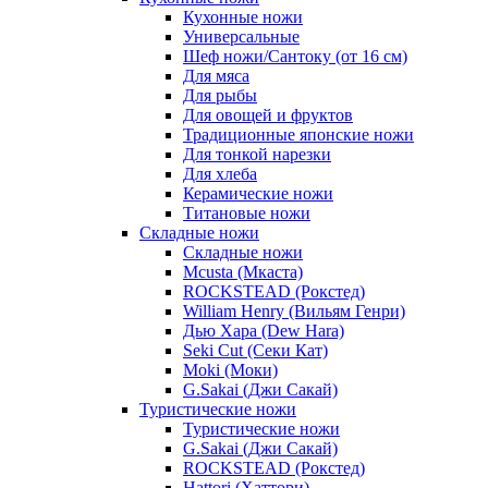
Кухонные ножи
Универсальные
Шеф ножи/Сантоку (от 16 см)
Для мяса
Для рыбы
Для овощей и фруктов
Традиционные японские ножи
Для тонкой нарезки
Для хлеба
Керамические ножи
Титановые ножи
Складные ножи
Складные ножи
Mcusta (Мкаста)
ROCKSTEAD (Рокстед)
William Henry (Вильям Генри)
Дью Хара (Dew Hara)
Seki Cut (Секи Кат)
Moki (Моки)
G.Sakai (Джи Сакай)
Туристические ножи
Туристические ножи
G.Sakai (Джи Сакай)
ROCKSTEAD (Рокстед)
Hattori (Хаттори)