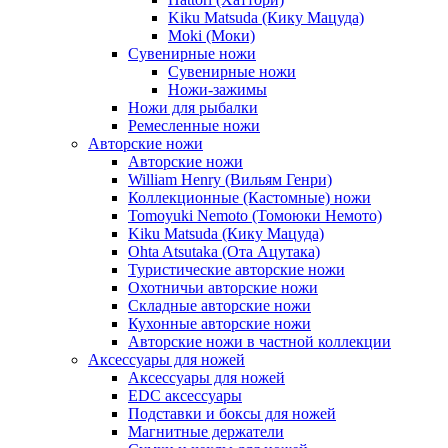
Kiku Matsuda (Кику Мацуда)
Moki (Моки)
Сувенирные ножи
Сувенирные ножи
Ножи-зажимы
Ножи для рыбалки
Ремесленные ножи
Авторские ножи
Авторские ножи
William Henry (Вильям Генри)
Коллекционные (Кастомные) ножи
Tomoyuki Nemoto (Томоюки Немото)
Kiku Matsuda (Кику Мацуда)
Ohta Atsutaka (Ота Ацутака)
Туристические авторские ножи
Охотничьи авторские ножи
Складные авторские ножи
Кухонные авторские ножи
Авторские ножи в частной коллекции
Аксессуары для ножей
Аксессуары для ножей
EDC аксессуары
Подставки и боксы для ножей
Магнитные держатели