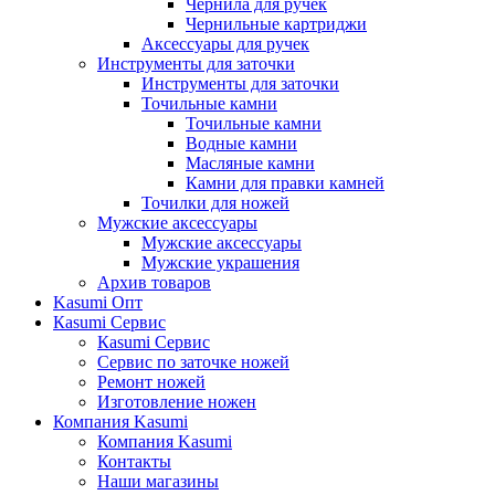
Чернила для ручек
Чернильные картриджи
Аксессуары для ручек
Инструменты для заточки
Инструменты для заточки
Точильные камни
Точильные камни
Водные камни
Масляные камни
Камни для правки камней
Точилки для ножей
Мужские аксессуары
Мужские аксессуары
Мужские украшения
Архив товаров
Kasumi Опт
Кasumi Сервис
Кasumi Сервис
Сервис по заточке ножей
Ремонт ножей
Изготовление ножен
Компания Kasumi
Компания Kasumi
Контакты
Наши магазины