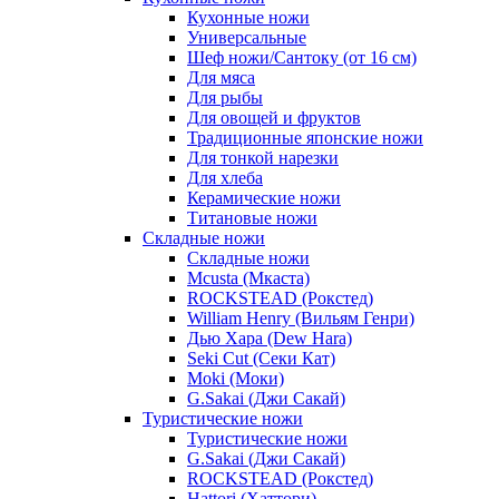
Кухонные ножи
Универсальные
Шеф ножи/Сантоку (от 16 см)
Для мяса
Для рыбы
Для овощей и фруктов
Традиционные японские ножи
Для тонкой нарезки
Для хлеба
Керамические ножи
Титановые ножи
Складные ножи
Складные ножи
Mcusta (Мкаста)
ROCKSTEAD (Рокстед)
William Henry (Вильям Генри)
Дью Хара (Dew Hara)
Seki Cut (Секи Кат)
Moki (Моки)
G.Sakai (Джи Сакай)
Туристические ножи
Туристические ножи
G.Sakai (Джи Сакай)
ROCKSTEAD (Рокстед)
Hattori (Хаттори)