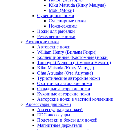
Kiku Matsuda (Кику Мацуда)
Moki (Моки)
Сувенирные ножи
Сувенирные ножи
Ножи-зажимы
Ножи для рыбалки
Ремесленные ножи
Авторские ножи
Авторские ножи
William Henry (Вильям Генри)
Коллекционные (Кастомные) ножи
Tomoyuki Nemoto (Томоюки Немото)
Kiku Matsuda (Кику Мацуда)
Ohta Atsutaka (Ота Ацутака)
Туристические авторские ножи
Охотничьи авторские ножи
Складные авторские ножи
Кухонные авторские ножи
Авторские ножи в частной коллекции
Аксессуары для ножей
Аксессуары для ножей
EDC аксессуары
Подставки и боксы для ножей
Магнитные держатели