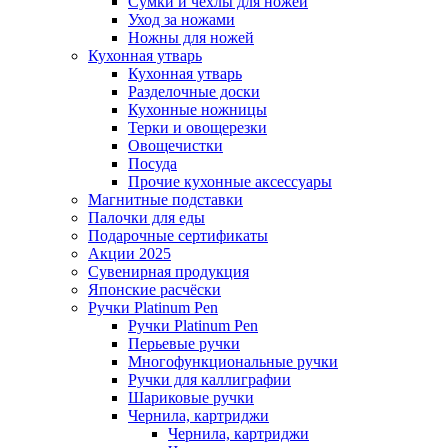
Сумки и чехлы для ножей
Уход за ножами
Ножны для ножей
Кухонная утварь
Кухонная утварь
Разделочные доски
Кухонные ножницы
Терки и овощерезки
Овощечистки
Посуда
Прочие кухонные аксессуары
Магнитные подставки
Палочки для еды
Подарочные сертификаты
Акции 2025
Сувенирная продукция
Японские расчёски
Ручки Platinum Pen
Ручки Platinum Pen
Перьевые ручки
Многофункциональные ручки
Ручки для каллиграфии
Шариковые ручки
Чернила, картриджи
Чернила, картриджи