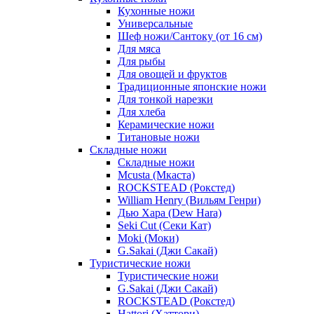
Кухонные ножи
Универсальные
Шеф ножи/Сантоку (от 16 см)
Для мяса
Для рыбы
Для овощей и фруктов
Традиционные японские ножи
Для тонкой нарезки
Для хлеба
Керамические ножи
Титановые ножи
Складные ножи
Складные ножи
Mcusta (Мкаста)
ROCKSTEAD (Рокстед)
William Henry (Вильям Генри)
Дью Хара (Dew Hara)
Seki Cut (Секи Кат)
Moki (Моки)
G.Sakai (Джи Сакай)
Туристические ножи
Туристические ножи
G.Sakai (Джи Сакай)
ROCKSTEAD (Рокстед)
Hattori (Хаттори)