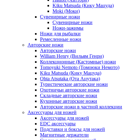
Kiku Matsuda (Кику Мацуда)
Moki (Моки)
Сувенирные ножи
Сувенирные ножи
Ножи-зажимы
Ножи для рыбалки
Ремесленные ножи
Авторские ножи
Авторские ножи
William Henry (Вильям Генри)
Коллекционные (Кастомные) ножи
Tomoyuki Nemoto (Томоюки Немото)
Kiku Matsuda (Кику Мацуда)
Ohta Atsutaka (Ота Ацутака)
Туристические авторские ножи
Охотничьи авторские ножи
Складные авторские ножи
Кухонные авторские ножи
Авторские ножи в частной коллекции
Аксессуары для ножей
Аксессуары для ножей
EDC аксессуары
Подставки и боксы для ножей
Магнитные держатели