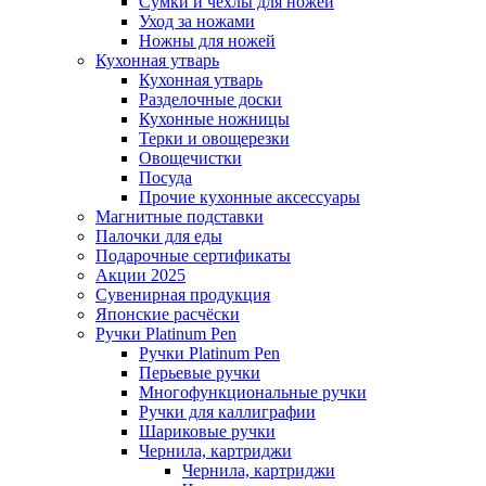
Сумки и чехлы для ножей
Уход за ножами
Ножны для ножей
Кухонная утварь
Кухонная утварь
Разделочные доски
Кухонные ножницы
Терки и овощерезки
Овощечистки
Посуда
Прочие кухонные аксессуары
Магнитные подставки
Палочки для еды
Подарочные сертификаты
Акции 2025
Сувенирная продукция
Японские расчёски
Ручки Platinum Pen
Ручки Platinum Pen
Перьевые ручки
Многофункциональные ручки
Ручки для каллиграфии
Шариковые ручки
Чернила, картриджи
Чернила, картриджи