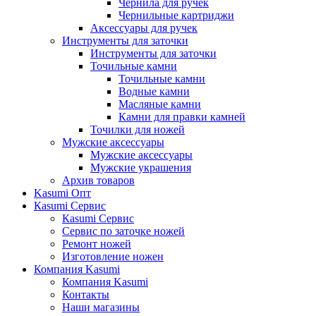
Чернила для ручек
Чернильные картриджи
Аксессуары для ручек
Инструменты для заточки
Инструменты для заточки
Точильные камни
Точильные камни
Водные камни
Масляные камни
Камни для правки камней
Точилки для ножей
Мужские аксессуары
Мужские аксессуары
Мужские украшения
Архив товаров
Kasumi Опт
Кasumi Сервис
Кasumi Сервис
Сервис по заточке ножей
Ремонт ножей
Изготовление ножен
Компания Kasumi
Компания Kasumi
Контакты
Наши магазины