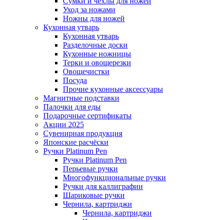
Сумки и чехлы для ножей
Уход за ножами
Ножны для ножей
Кухонная утварь
Кухонная утварь
Разделочные доски
Кухонные ножницы
Терки и овощерезки
Овощечистки
Посуда
Прочие кухонные аксессуары
Магнитные подставки
Палочки для еды
Подарочные сертификаты
Акции 2025
Сувенирная продукция
Японские расчёски
Ручки Platinum Pen
Ручки Platinum Pen
Перьевые ручки
Многофункциональные ручки
Ручки для каллиграфии
Шариковые ручки
Чернила, картриджи
Чернила, картриджи