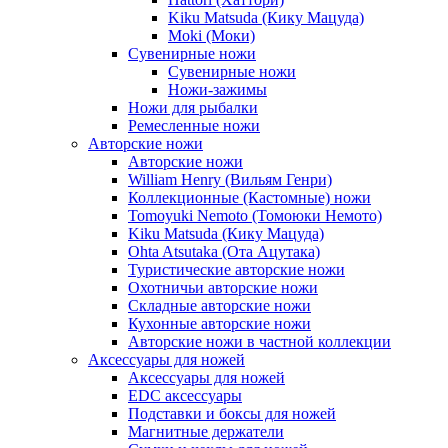
Kiku Matsuda (Кику Мацуда)
Moki (Моки)
Сувенирные ножи
Сувенирные ножи
Ножи-зажимы
Ножи для рыбалки
Ремесленные ножи
Авторские ножи
Авторские ножи
William Henry (Вильям Генри)
Коллекционные (Кастомные) ножи
Tomoyuki Nemoto (Томоюки Немото)
Kiku Matsuda (Кику Мацуда)
Ohta Atsutaka (Ота Ацутака)
Туристические авторские ножи
Охотничьи авторские ножи
Складные авторские ножи
Кухонные авторские ножи
Авторские ножи в частной коллекции
Аксессуары для ножей
Аксессуары для ножей
EDC аксессуары
Подставки и боксы для ножей
Магнитные держатели