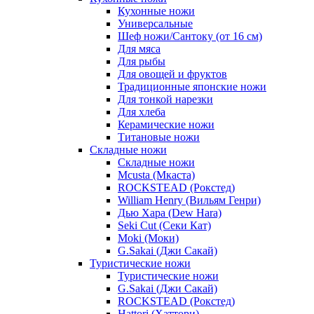
Кухонные ножи
Универсальные
Шеф ножи/Сантоку (от 16 см)
Для мяса
Для рыбы
Для овощей и фруктов
Традиционные японские ножи
Для тонкой нарезки
Для хлеба
Керамические ножи
Титановые ножи
Складные ножи
Складные ножи
Mcusta (Мкаста)
ROCKSTEAD (Рокстед)
William Henry (Вильям Генри)
Дью Хара (Dew Hara)
Seki Cut (Секи Кат)
Moki (Моки)
G.Sakai (Джи Сакай)
Туристические ножи
Туристические ножи
G.Sakai (Джи Сакай)
ROCKSTEAD (Рокстед)
Hattori (Хаттори)