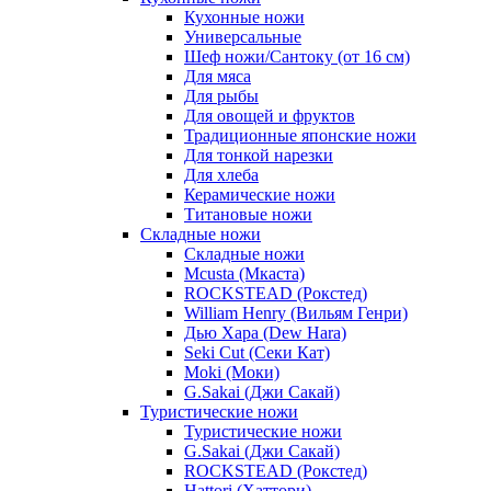
Кухонные ножи
Универсальные
Шеф ножи/Сантоку (от 16 см)
Для мяса
Для рыбы
Для овощей и фруктов
Традиционные японские ножи
Для тонкой нарезки
Для хлеба
Керамические ножи
Титановые ножи
Складные ножи
Складные ножи
Mcusta (Мкаста)
ROCKSTEAD (Рокстед)
William Henry (Вильям Генри)
Дью Хара (Dew Hara)
Seki Cut (Секи Кат)
Moki (Моки)
G.Sakai (Джи Сакай)
Туристические ножи
Туристические ножи
G.Sakai (Джи Сакай)
ROCKSTEAD (Рокстед)
Hattori (Хаттори)