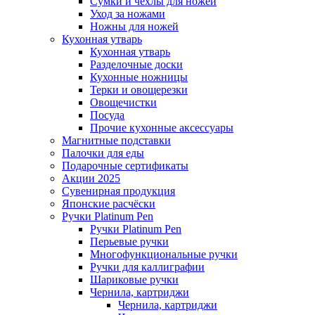
Сумки и чехлы для ножей
Уход за ножами
Ножны для ножей
Кухонная утварь
Кухонная утварь
Разделочные доски
Кухонные ножницы
Терки и овощерезки
Овощечистки
Посуда
Прочие кухонные аксессуары
Магнитные подставки
Палочки для еды
Подарочные сертификаты
Акции 2025
Сувенирная продукция
Японские расчёски
Ручки Platinum Pen
Ручки Platinum Pen
Перьевые ручки
Многофункциональные ручки
Ручки для каллиграфии
Шариковые ручки
Чернила, картриджи
Чернила, картриджи