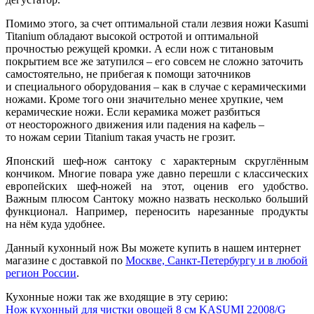
Помимо этого, за счет оптимальной стали лезвия ножи Kasumi
Titanium обладают высокой остротой и оптимальной
прочностью режущей кромки. А если нож с титановым
покрытием все же затупился – его совсем не сложно заточить
самостоятельно, не прибегая к помощи заточников
и специального оборудования – как в случае с керамическими
ножами. Кроме того они значительно менее хрупкие, чем
керамические ножи. Если керамика может разбиться
от неосторожного движения или падения на кафель –
то ножам серии Titanium такая участь не грозит.
Японский шеф-нож сантоку с характерным скруглённым
кончиком. Многие повара уже давно перешли с классических
европейских шеф-ножей на этот, оценив его удобство.
Важным плюсом Сантоку можно назвать несколько больший
функционал. Например, переносить нарезанные продукты
на нём куда удобнее.
Данный кухонный нож Вы можете купить в нашем интернет
магазине с доставкой по
Москве, Санкт-Петербургу и в любой
регион России
.
Кухонные ножи так же входящие в эту серию:
Нож кухонный для чистки овощей 8 см KASUMI 22008/G