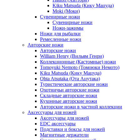
Kiku Matsuda (Кику Мацуда)
Moki (Моки)
Сувенирные ножи
Сувенирные ножи
Ножи-зажимы
Ножи для рыбалки
Ремесленные ножи
Авторские ножи
Авторские ножи
William Henry (Вильям Генри)
Коллекционные (Кастомные) ножи
Tomoyuki Nemoto (Томоюки Немото)
Kiku Matsuda (Кику Мацуда)
Ohta Atsutaka (Ота Ацутака)
Туристические авторские ножи
Охотничьи авторские ножи
Складные авторские ножи
Кухонные авторские ножи
Авторские ножи в частной коллекции
Аксессуары для ножей
Аксессуары для ножей
EDC аксессуары
Подставки и боксы для ножей
Магнитные держатели