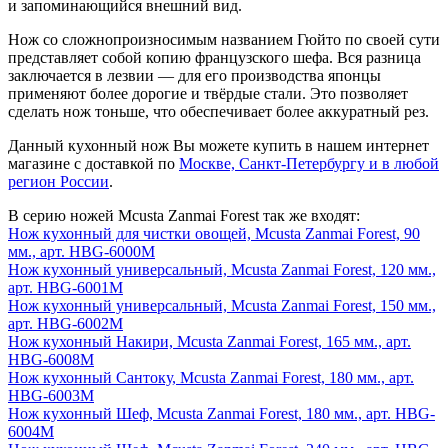
и запоминающийся внешний вид.
Нож со сложнопроизносимым названием Гюйто по своей сути
представляет собой копию французского шефа. Вся разница
заключается в лезвии — для его производства японцы
применяют более дорогие и твёрдые стали. Это позволяет
сделать нож тоньше, что обеспечивает более аккуратный рез.
Данный кухонный нож Вы можете купить в нашем интернет
магазине с доставкой по
Москве, Санкт-Петербургу и в любой
регион России
.
В серию ножей Mcusta Zanmai Forest так же входят:
Нож кухонный для чистки овощей, Mcusta Zanmai Forest, 90
мм., арт. HBG-6000M
Нож кухонный универсальный, Mcusta Zanmai Forest, 120 мм.,
арт. HBG-6001M
Нож кухонный универсальный, Mcusta Zanmai Forest, 150 мм.,
арт. HBG-6002M
Нож кухонный Накири, Mcusta Zanmai Forest, 165 мм., арт.
HBG-6008M
Нож кухонный Сантоку, Mcusta Zanmai Forest, 180 мм., арт.
HBG-6003M
Нож кухонный Шеф, Mcusta Zanmai Forest, 180 мм., арт. HBG-
6004M