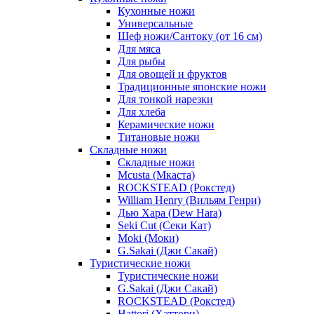
Кухонные ножи
Универсальные
Шеф ножи/Сантоку (от 16 см)
Для мяса
Для рыбы
Для овощей и фруктов
Традиционные японские ножи
Для тонкой нарезки
Для хлеба
Керамические ножи
Титановые ножи
Складные ножи
Складные ножи
Mcusta (Мкаста)
ROCKSTEAD (Рокстед)
William Henry (Вильям Генри)
Дью Хара (Dew Hara)
Seki Cut (Секи Кат)
Moki (Моки)
G.Sakai (Джи Сакай)
Туристические ножи
Туристические ножи
G.Sakai (Джи Сакай)
ROCKSTEAD (Рокстед)
Hattori (Хаттори)