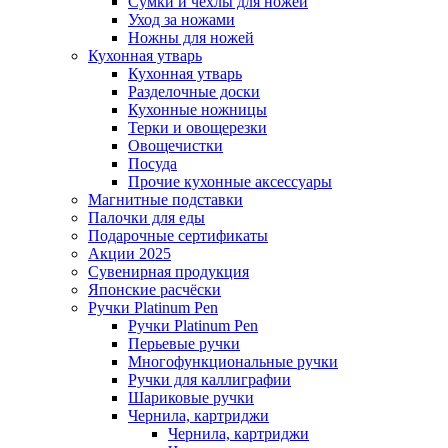
Сумки и чехлы для ножей
Уход за ножами
Ножны для ножей
Кухонная утварь
Кухонная утварь
Разделочные доски
Кухонные ножницы
Терки и овощерезки
Овощечистки
Посуда
Прочие кухонные аксессуары
Магнитные подставки
Палочки для еды
Подарочные сертификаты
Акции 2025
Сувенирная продукция
Японские расчёски
Ручки Platinum Pen
Ручки Platinum Pen
Перьевые ручки
Многофункциональные ручки
Ручки для каллиграфии
Шариковые ручки
Чернила, картриджи
Чернила, картриджи