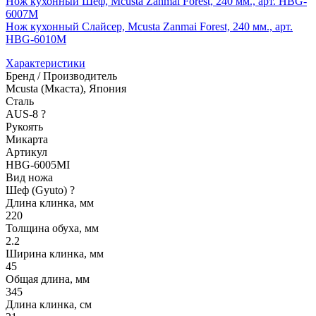
Нож кухонный Шеф, Mcusta Zanmai Forest, 240 мм., арт. HBG-
6007M
Нож кухонный Слайсер, Mcusta Zanmai Forest, 240 мм., арт.
HBG-6010M
Характеристики
Бренд / Производитель
Mcusta (Мкаста), Япония
Сталь
AUS-8
?
Рукоять
Микарта
Артикул
HBG-6005MI
Вид ножа
Шеф (Gyuto)
?
Длина клинка, мм
220
Толщина обуха, мм
2.2
Ширина клинка, мм
45
Общая длина, мм
345
Длина клинка, см