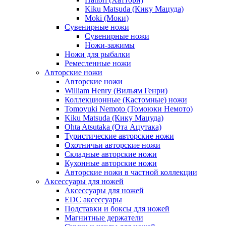
Kiku Matsuda (Кику Мацуда)
Moki (Моки)
Сувенирные ножи
Сувенирные ножи
Ножи-зажимы
Ножи для рыбалки
Ремесленные ножи
Авторские ножи
Авторские ножи
William Henry (Вильям Генри)
Коллекционные (Кастомные) ножи
Tomoyuki Nemoto (Томоюки Немото)
Kiku Matsuda (Кику Мацуда)
Ohta Atsutaka (Ота Ацутака)
Туристические авторские ножи
Охотничьи авторские ножи
Складные авторские ножи
Кухонные авторские ножи
Авторские ножи в частной коллекции
Аксессуары для ножей
Аксессуары для ножей
EDC аксессуары
Подставки и боксы для ножей
Магнитные держатели