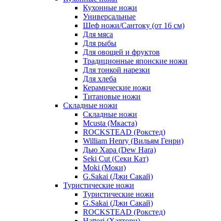
Кухонные ножи
Универсальные
Шеф ножи/Сантоку (от 16 см)
Для мяса
Для рыбы
Для овощей и фруктов
Традиционные японские ножи
Для тонкой нарезки
Для хлеба
Керамические ножи
Титановые ножи
Складные ножи
Складные ножи
Mcusta (Мкаста)
ROCKSTEAD (Рокстед)
William Henry (Вильям Генри)
Дью Хара (Dew Hara)
Seki Cut (Секи Кат)
Moki (Моки)
G.Sakai (Джи Сакай)
Туристические ножи
Туристические ножи
G.Sakai (Джи Сакай)
ROCKSTEAD (Рокстед)
Hattori (Хаттори)