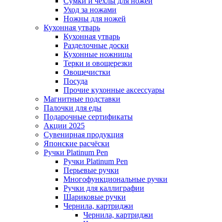
Сумки и чехлы для ножей
Уход за ножами
Ножны для ножей
Кухонная утварь
Кухонная утварь
Разделочные доски
Кухонные ножницы
Терки и овощерезки
Овощечистки
Посуда
Прочие кухонные аксессуары
Магнитные подставки
Палочки для еды
Подарочные сертификаты
Акции 2025
Сувенирная продукция
Японские расчёски
Ручки Platinum Pen
Ручки Platinum Pen
Перьевые ручки
Многофункциональные ручки
Ручки для каллиграфии
Шариковые ручки
Чернила, картриджи
Чернила, картриджи