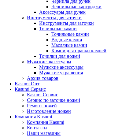
Чернила для ручек
Чернильные картриджи
Аксессуары для ручек
Инструменты для заточки
Инструменты для заточки
Точильные камни
Точильные камни
Водные камни
Масляные камни
Камни для правки камней
Точилки для ножей
Мужские аксессуары
Мужские аксессуары
Мужские украшения
Архив товаров
Kasumi Опт
Кasumi Сервис
Кasumi Сервис
Сервис по заточке ножей
Ремонт ножей
Изготовление ножен
Компания Kasumi
Компания Kasumi
Контакты
Наши магазины