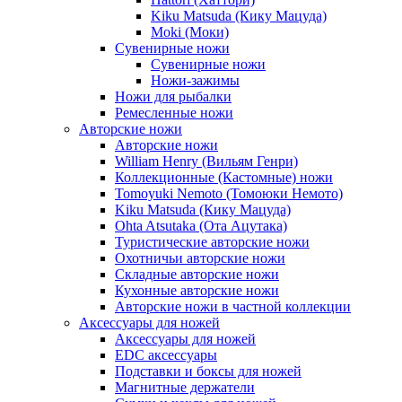
Kiku Matsuda (Кику Мацуда)
Moki (Моки)
Сувенирные ножи
Сувенирные ножи
Ножи-зажимы
Ножи для рыбалки
Ремесленные ножи
Авторские ножи
Авторские ножи
William Henry (Вильям Генри)
Коллекционные (Кастомные) ножи
Tomoyuki Nemoto (Томоюки Немото)
Kiku Matsuda (Кику Мацуда)
Ohta Atsutaka (Ота Ацутака)
Туристические авторские ножи
Охотничьи авторские ножи
Складные авторские ножи
Кухонные авторские ножи
Авторские ножи в частной коллекции
Аксессуары для ножей
Аксессуары для ножей
EDC аксессуары
Подставки и боксы для ножей
Магнитные держатели